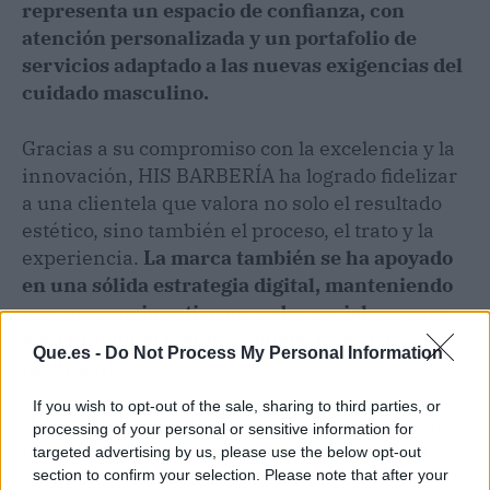
representa un espacio de confianza, con
atención personalizada y un portafolio de
servicios adaptado a las nuevas exigencias del
cuidado masculino.
Gracias a su compromiso con la excelencia y la
innovación, HIS BARBERÍA ha logrado fidelizar
a una clientela que valora no solo el resultado
estético, sino también el proceso, el trato y la
experiencia.
La marca también se ha apoyado
en una sólida estrategia digital, manteniendo
una presencia activa en redes sociales y una
web funcional donde se puede reservar cita
Que.es -
Do Not Process My Personal Information
fácilmente.
If you wish to opt-out of the sale, sharing to third parties, or
HIS BARBERÍA continúa elevando el estándar
processing of your personal or sensitive information for
del grooming masculino con una visión que
targeted advertising by us, please use the below opt-out
respeta la tradición sin renunciar a la
section to confirm your selection. Please note that after your