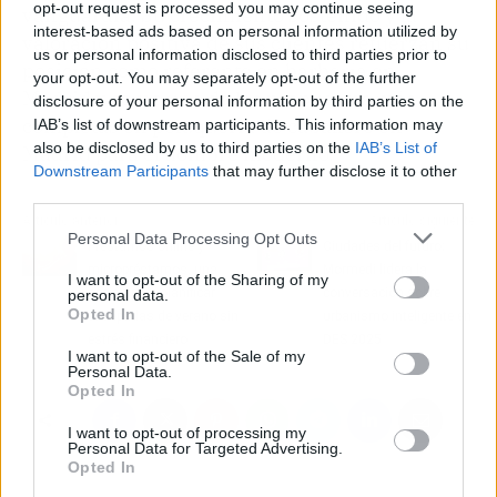
opt-out request is processed you may continue seeing
vanguardia. Su crecimiento sostenido y la
interest-based ads based on personal information utilized by
valoración positiva de sus clientes refuerzan su
us or personal information disclosed to third parties prior to
posición como referente en barbería en
your opt-out. You may separately opt-out of the further
Madrid y como una de las propuestas más
disclosure of your personal information by third parties on the
completas en peluquería de caballero en
IAB’s list of downstream participants. This information may
also be disclosed by us to third parties on the
IAB’s List of
Madrid para el hombre moderno.
Downstream Participants
that may further disclose it to other
third parties.
Artículo anterior
Artículo siguiente
Personal Data Processing Opt Outs
Préstamos online y
Ciudades del futuro;
micropréstamos, una
Mormedi lidera la
I want to opt-out of the Sharing of my
opción para planificar
conversación sobre
personal data.
Opted In
escapadas de verano sin
urbanismo inteligente en
estrés financiero
DES 2025
I want to opt-out of the Sale of my
Personal Data.
Opted In
I want to opt-out of processing my
Personal Data for Targeted Advertising.
Opted In