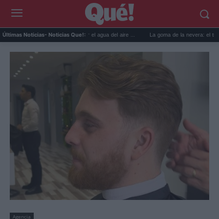
usos prácticos para reutilizar el agua del aire ...
La goma de la nevera: el truco del p
Últimas Noticias
- Noticias Que!:
Agencia