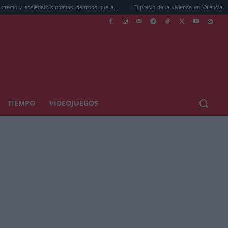
ad: síntomas idénticos que a...
El precio de la vivienda en Valencia sube a 3.485 ...
TIEMPO
VIDEOJUEGOS