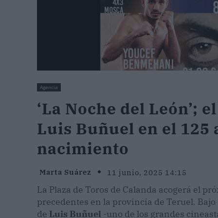
Agencia
‘La Noche del León’; e
Luis Buñuel en el 125 
nacimiento
Marta Suárez
11 junio, 2025 14:15
La Plaza de Toros de Calanda acogerá el p
precedentes en la provincia de Teruel. Bajo e
de
Luis Buñuel
-uno de los grandes cineasta