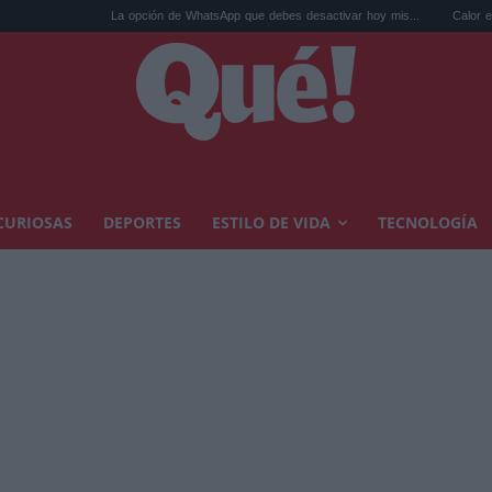
La opción de WhatsApp que debes desactivar hoy mis...
Calor extremo y ansied
CURIOSAS
DEPORTES
ESTILO DE VIDA
TECNOLOGÍA