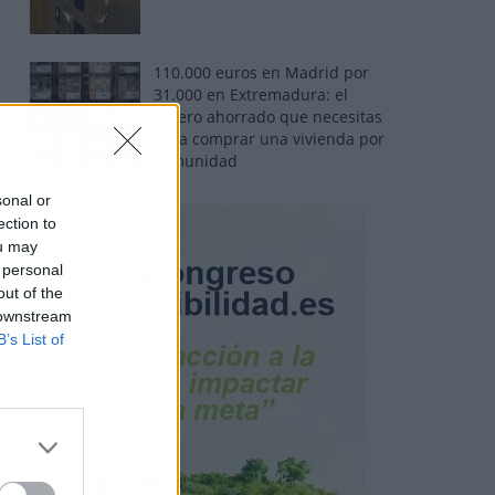
110.000 euros en Madrid por
31.000 en Extremadura: el
dinero ahorrado que necesitas
para comprar una vivienda por
comunidad
sonal or
ection to
ou may
 personal
out of the
 downstream
B’s List of