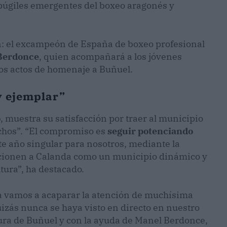
púgiles emergentes del boxeo aragonés y
n: el excampeón de España de boxeo profesional
Berdonce
, quien acompañará a los jóvenes
los actos de homenaje a Buñuel.
y ejemplar”
o
, muestra su satisfacción por traer al municipio
chos”. “El compromiso es
seguir potenciando
te año singular para nosotros, mediante la
icionen a Calanda como un municipio dinámico y
ltura”, ha destacado.
a vamos a acaparar la atención de muchísima
izás nunca se haya visto en directo en nuestro
igura de Buñuel y con la ayuda de Manel Berdonce,