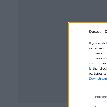
Que.es -
D
P
If you wish 
sensitive in
confirm you
continue se
information 
further disc
participants
Downstream 
Persona