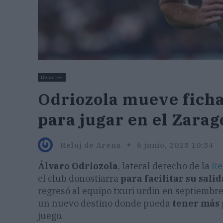
Deportes
Odriozola mueve ficha
para jugar en el Zarag
Reloj de Arena
6 junio, 2025 10:54
Álvaro Odriozola
, lateral derecho de la
Re
el club donostiarra
para facilitar su sal
regresó al equipo txuri urdin en septiembre
un nuevo destino donde pueda
tener más
juego.