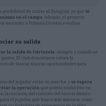
a posibilidad de unirse al Zaragoza, ya que
le
onismo en el campo
. Además, el proyecto
por ascender a Primera División resultan
ociar su salida
tar la salida de Odriozola
, siempre y cuando se
partes. El club donostiarra valora la
 deseo de buscar nuevas oportunidades para
orno del jugador están en marcha, y
se espera
retar la operación
que podría traducirse en
n la rescisión del contrato del lateral diestro.
o para el jugador, que busca más minutos, como
con un futbolista de experiencia en la élite.