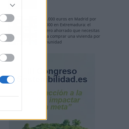
110.000 euros en Madrid por
31.000 en Extremadura: el
dinero ahorrado que necesitas
para comprar una vivienda por
comunidad