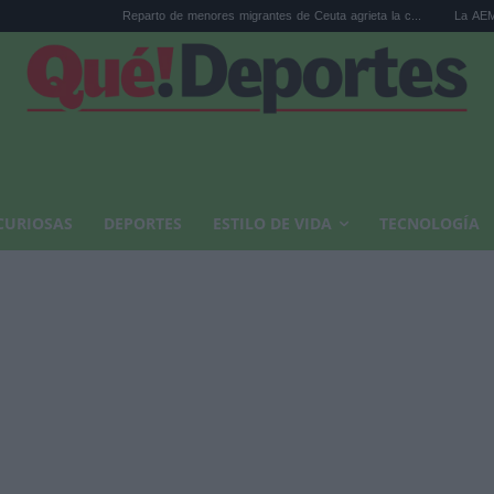
Reparto de menores migrantes de Ceuta agrieta la c...
La AEMET prepara una 
CURIOSAS
DEPORTES
ESTILO DE VIDA
TECNOLOGÍA