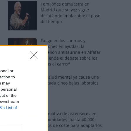
Tom Jones demuestra en
Madrid que su voz sigue
desafiando implacable el paso
del tiempo
Fuego en los cuernos y
millones en ayudas: la
rebelión antitaurina en Alfafar
enciende el debate sobre los
'bous al carrer'
sonal or
La salud mental ya causa una
ection to
de cada cinco bajas laborales
ou may
 personal
out of the
 downstream
B’s List of
Normativa de ascensores en
comunidades: hasta 40.000
euros de coste para adaptarlos