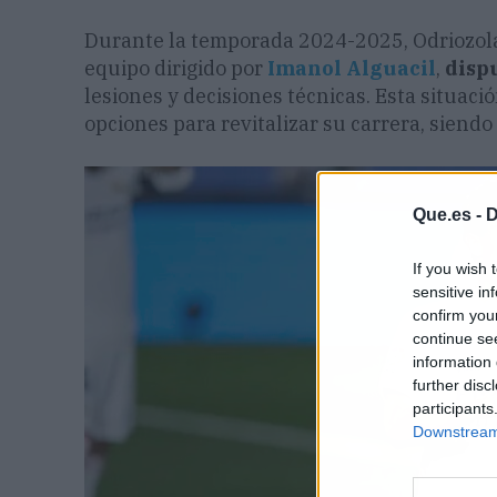
Durante la temporada 2024-2025, Odriozola 
equipo dirigido por
Imanol Alguacil
,
dispu
lesiones y decisiones técnicas. Esta situació
opciones para revitalizar su carrera, siendo
Que.es -
D
If you wish 
sensitive in
confirm you
continue se
information 
further disc
participants
Downstream 