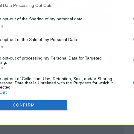
l Data Processing Opt Outs
o opt-out of the Sharing of my personal data.
In
as
o opt-out of the Sale of my Personal Data.
In
e para Odriozola
to opt-out of processing my Personal Data for Targeted
n incorporar a Odriozola
a su plantilla de cara
ing.
In
usca reforzar su defensa con jugadores
onostiarra podría aportar calidad y experiencia
o opt-out of Collection, Use, Retention, Sale, and/or Sharing
ersonal Data that Is Unrelated with the Purposes for which it
lected.
Out
CONFIRM