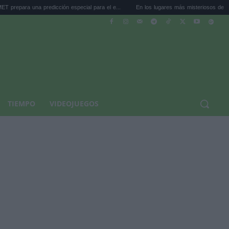
predicción especial para el e...
En los lugares más misteriosos del planeta: Stoneh.
TIEMPO
VIDEOJUEGOS