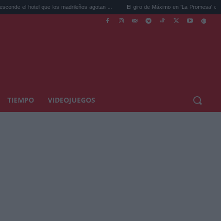
otel que los madrileños agotan ...
El giro de Máximo en 'La Promesa' que cambiará e
TIEMPO
VIDEOJUEGOS