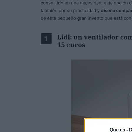
convertido en una necesidad, esta opción 
también por su practicidad y
diseño compa
de este pequeño gran invento que está con
Lidl: un ventilador co
1
15 euros
Que.es -
D