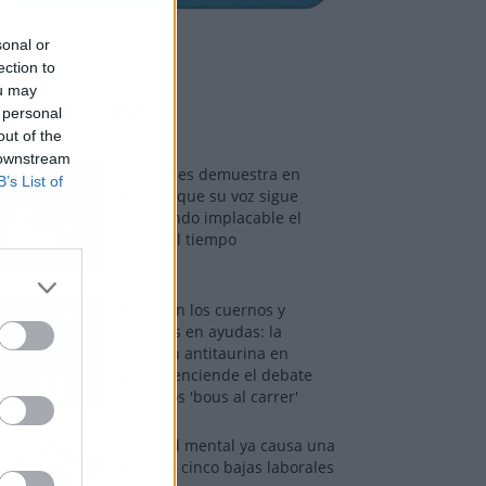
sonal or
ection to
ou may
os más vistos
 personal
out of the
 downstream
Tom Jones demuestra en
B’s List of
Madrid que su voz sigue
desafiando implacable el
paso del tiempo
Fuego en los cuernos y
millones en ayudas: la
rebelión antitaurina en
Alfafar enciende el debate
sobre los 'bous al carrer'
La salud mental ya causa una
de cada cinco bajas laborales