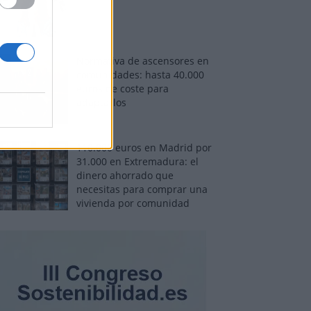
Normativa de ascensores en
comunidades: hasta 40.000
euros de coste para
adaptarlos
110.000 euros en Madrid por
31.000 en Extremadura: el
dinero ahorrado que
necesitas para comprar una
vivienda por comunidad