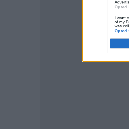
Advertis
Opted 
I want t
of my P
was col
Opted 