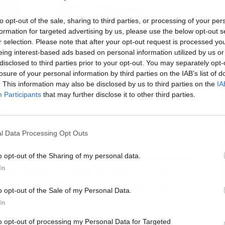
to opt-out of the sale, sharing to third parties, or processing of your per
formation for targeted advertising by us, please use the below opt-out s
r selection. Please note that after your opt-out request is processed y
L
eing interest-based ads based on personal information utilized by us or
disclosed to third parties prior to your opt-out. You may separately opt-
losure of your personal information by third parties on the IAB’s list of
. This information may also be disclosed by us to third parties on the
IA
Participants
that may further disclose it to other third parties.
l Data Processing Opt Outs
o opt-out of the Sharing of my personal data.
torre de 35 centímetros de altura
, comercializado bajo
In
opios más populares de
Lidl
. Con una potencia de 30W,
er una ventilación constante y efectiva, sin llegar a
o opt-out of the Sale of my Personal Data.
In
to opt-out of processing my Personal Data for Targeted