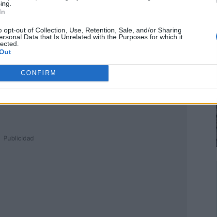
ing.
In
o opt-out of Collection, Use, Retention, Sale, and/or Sharing
ersonal Data that Is Unrelated with the Purposes for which it
lected.
Out
CONFIRM
Publicidad