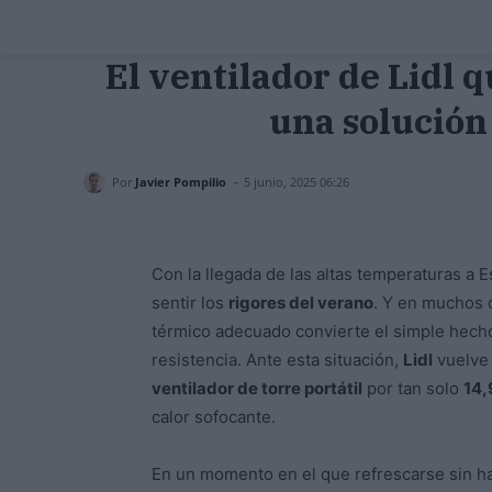
El ventilador de Lidl 
una solución 
-
Por
Javier Pompilio
5 junio, 2025 06:26
Con la llegada de las altas temperaturas a
sentir los
rigores del verano
. Y en muchos d
térmico adecuado convierte el simple hecho
resistencia. Ante esta situación,
Lidl
vuelve 
ventilador de torre portátil
por tan solo
14,
calor sofocante.
En un momento en el que refrescarse sin hac