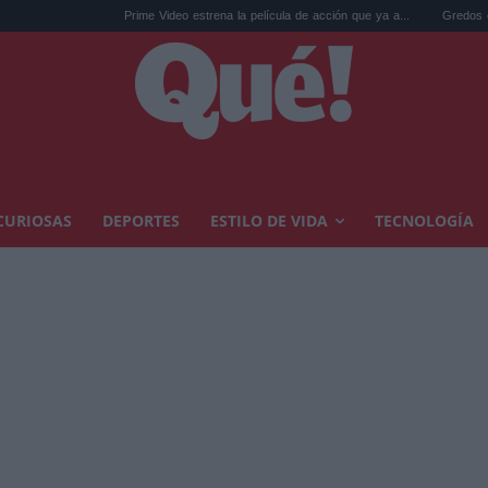
Prime Video estrena la película de acción que ya a...
Gredos esconde el h
CURIOSAS
DEPORTES
ESTILO DE VIDA
TECNOLOGÍA