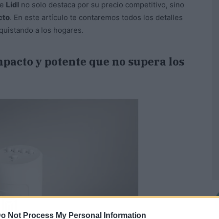
de
Lidl
no solo destaca por su precio competitivo, sino
cto
. En este artículo te contaremos todos los detalles
quistando a los hogares.
mpacto y potente que no supera los
o Not Process My Personal Information