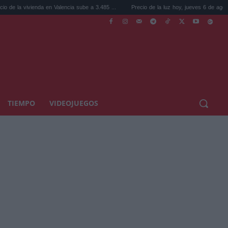
enda en Valencia sube a 3.485 ...
Precio de la luz hoy, jueves 6 de agosto: la hora ...
TIEMPO
VIDEOJUEGOS