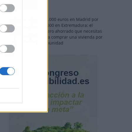
110.000 euros en Madrid por
31.000 en Extremadura: el
dinero ahorrado que necesitas
para comprar una vivienda por
comunidad