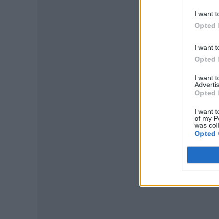
I want t
Opted 
I want t
Opted 
I want 
Advertis
Opted 
P
I want t
of my P
was col
Opted 