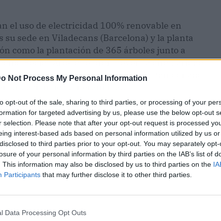
an el uso de electricidad 100% renovable en
 su sede en Viladecans (Barcelona) y la planta
ión como la plantación de 365 árboles junto a
como Recicl-Arte, que promueven la circularidad
pra Ayuda, con el que Unilever y Dia han donado
o Not Process My Personal Information
en situación de vulnerabilidad.
to opt-out of the sale, sharing to third parties, or processing of your per
sostenibilidad se midiera como cualquier otra
formation for targeted advertising by us, please use the below opt-out s
r selection. Please note that after your opt-out request is processed y
r que vamos por buen camino. Ya hay avances
eing interest-based ads based on personal information utilized by us or
debemos acelerar para lograr nuestros objetivos
disclosed to third parties prior to your opt-out. You may separately opt-
scala”, explica Ana Palencia, directora de
losure of your personal information by third parties on the IAB’s list of
 España.
. This information may also be disclosed by us to third parties on the
IA
Participants
that may further disclose it to other third parties.
l Data Processing Opt Outs