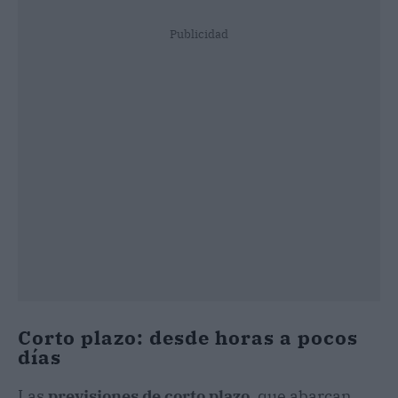
Publicidad
Corto plazo: desde horas a pocos
días
Las
previsiones de corto plazo
, que abarcan