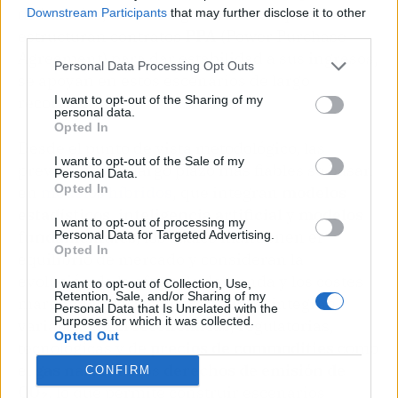
de baterías, así como generadores que
Downstream Participants
that may further disclose it to other
third parties.
estructuran contratos
PPA
(Power Purchase
Agreement) para dar estabilidad a sus ingresos,
Personal Data Processing Opt Outs
se apoyan en estos escenarios de largo
I want to opt-out of the Sharing of my
recorrido.
personal data.
Opted In
Desde el punto de vista metodológico, las
I want to opt-out of the Sale of my
previsiones de largo plazo más fiables se basan
Personal Data.
Opted In
en
modelos híbridos
, que integran
modelos
estadísticos
,
inteligencia artificial
y
modelos
I want to opt-out of processing my
fundamentales
, los cuales mantienen el
Personal Data for Targeted Advertising.
Opted In
equilibrio de mercado y consideran la
evolución de la oferta, la demanda y los costes
I want to opt-out of Collection, Use,
Retention, Sale, and/or Sharing of my
marginales del sistema. Además, integran
Personal Data that Is Unrelated with the
Purposes for which it was collected.
variables macroeconómicas, regulatorias,
Opted Out
tecnológicas y de
precios de commodities
como
el
gas natural
o los
derechos de emisión de
CONFIRM
CO
, lo que permite construir escenarios
2