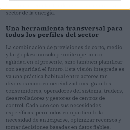
coherentes con las tendencias estructurales del
sector de la energía.
Una herramienta transversal para
todos los perfiles del sector
La combinación de previsiones de corto, medio
y largo plazo no solo permite operar con
agilidad en el presente, sino también planificar
con seguridad el futuro. Esta visión integrada es
ya una práctica habitual entre actores tan
diversos como comercializadoras, grandes
consumidores, operadores del sistema, traders,
desarrolladores y gestores de centros de
control. Cada uno con sus necesidades
específicas, pero todos compartiendo la
necesidad de anticiparse, optimizar recursos y
tomar decisiones basadas en datos fiables.