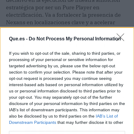
estratégica por ser un Pure Player en
electrificación. Va a fortalecer la presencia de
Nexans en localizaciones clave y a acelerar
nuestro protagonismo en una selección de
mercados en línea con la estrategia de Grupo.
Que.es -
Do Not Process My Personal Information
Nos complace dar la bienvenida al equipo de
Cables RCT para desarrollar el negocio y
If you wish to opt-out of the sale, sharing to third parties, or
generar valor conjuntamente".
processing of your personal or sensitive information for
targeted advertising by us, please use the below opt-out
section to confirm your selection. Please note that after your
Artículo anterior
Artículo siguiente
opt-out request is processed you may continue seeing
interest-based ads based on personal information utilized by
Almuzara presenta 'El
Cabify 'empuja' a los
us or personal information disclosed to third parties prior to
enigma que brotó del
conductores de VTC a
your opt-out. You may separately opt-out of the further
fuego', de Jerónimo
jornadas de más de 12
disclosure of your personal information by third parties on the
Farré
horas para cobrar
IAB’s list of downstream participants. This information may
suplementos
also be disclosed by us to third parties on the
IAB’s List of
Downstream Participants
that may further disclose it to other
third parties.