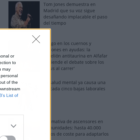
Tom Jones demuestra en
Madrid que su voz sigue
desafiando implacable el paso
del tiempo
Fuego en los cuernos y
millones en ayudas: la
rebelión antitaurina en Alfafar
sonal or
enciende el debate sobre los
ection to
'bous al carrer'
ou may
 personal
La salud mental ya causa una
out of the
de cada cinco bajas laborales
 downstream
B’s List of
Normativa de ascensores en
comunidades: hasta 40.000
euros de coste para adaptarlos