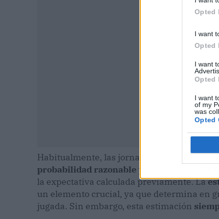
I want t
P
Opted 
I want t
Opted 
I want 
Advertis
Opted 
I want t
of my P
was col
Opted 
Habitualmente, las jornadas en las que ap
probabilidad razonable
presentan una
dism
la expectativa calculada previamente. La
es
un elemento crucial, ya que determina en g
jugada. Sin embargo, esta estimación
siemp