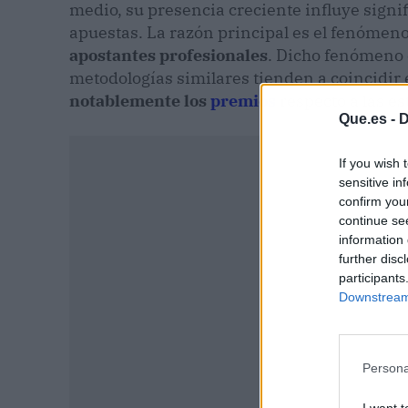
medio, su presencia creciente influye signi
apuestas. La razón principal es el fenóme
apostantes profesionales
. Dicho fenómeno 
metodologías similares tienden a coincidir
notablemente los
premios
respecto a las es
Que.es -
D
If you wish 
sensitive in
confirm you
continue se
information 
further disc
participants
Downstream 
Persona