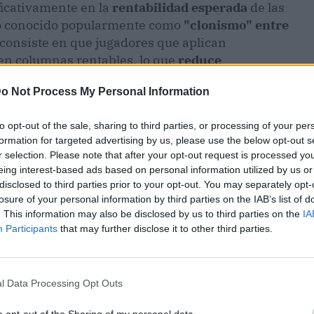
ficativamente en la
rentabilidad esperada
de las
no conocido popularmente como
"clonismo" entre
consiste en que jugadores que aplican
 en columnas rentables, lo que
reduce
timaciones iniciales.
o Not Process My Personal Information
to opt-out of the sale, sharing to third parties, or processing of your per
formation for targeted advertising by us, please use the below opt-out s
r selection. Please note that after your opt-out request is processed y
eing interest-based ads based on personal information utilized by us or
disclosed to third parties prior to your opt-out. You may separately opt-
losure of your personal information by third parties on the IAB’s list of
. This information may also be disclosed by us to third parties on the
IA
Participants
that may further disclose it to other third parties.
l Data Processing Opt Outs