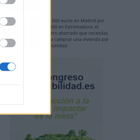
110.000 euros en Madrid por
31.000 en Extremadura: el
dinero ahorrado que necesitas
para comprar una vivienda por
comunidad