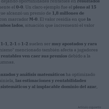
, dejando oportunidades rentables en
resultados
mente el
0-0
. Un claro ejemplo fue el
pleno al 15
que alcanzó un premio de
1,8 millones de
con marcador
M-0
. El valor residía en que
la
ambos lados
, situación que incrementó el valor
o
1-1
,
2-1
o
1-2
suelen ser
muy apostados y rara
onismo" mencionado también afecta a jugadores
 rentables ven caer sus premios
debido a la
lumnas.
nzados y análisis matemáticos
ha optimizado
uiniela,
las estimaciones y rentabilidades
 sistemáticos y al implacable dominio del azar
,
Artículo siguiente