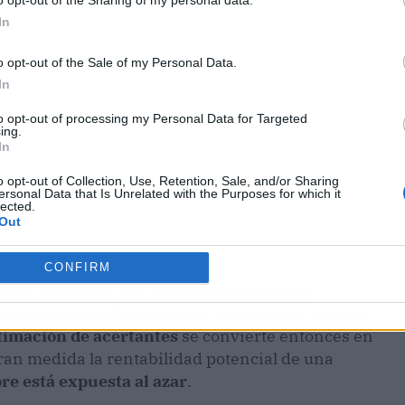
o opt-out of the Sharing of my personal data.
ublicidad
In
o opt-out of the Sale of my Personal Data.
In
to opt-out of processing my Personal Data for Targeted
ing.
In
o opt-out of Collection, Use, Retention, Sale, and/or Sharing
ersonal Data that Is Unrelated with the Purposes for which it
lected.
Out
CONFIRM
arecen columnas con
premios rentables y
inución significativa en el premio real
frente a
timación de acertantes
se convierte entonces en
ran medida la rentabilidad potencial de una
re está expuesta al azar
.