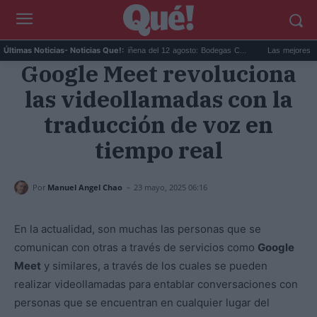
i...
Eclipse solar en Cariñena del 12 agosto: Bodegas C...
Las mejores hipotec
Últimas Noticias
- Noticias Que!:
Google Meet revoluciona
las videollamadas con la
traducción de voz en
tiempo real
-
Por
Manuel Angel Chao
23 mayo, 2025 06:16
En la actualidad, son muchas las personas que se
comunican con otras a través de servicios como
Google
Meet
y similares, a través de los cuales se pueden
realizar videollamadas para entablar conversaciones con
personas que se encuentran en cualquier lugar del