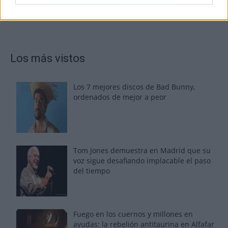
Los más vistos
Los 7 mejores discos de Bad Bunny,
ordenados de mejor a peor
Tom Jones demuestra en Madrid que su
voz sigue desafiando implacable el paso
del tiempo
Fuego en los cuernos y millones en
ayudas: la rebelión antitaurina en Alfafar