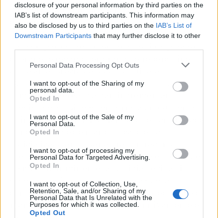
disclosure of your personal information by third parties on the
pasajeros por la impresión de la tarjeta de
IAB’s list of downstream participants. This information may
embarque,
also be disclosed by us to third parties on the
IAB’s List of
Downstream Participants
that may further disclose it to other
Las compañías argumentan que si no pueden
third parties.
cobrar ese recargo tendrán que repercutir el
Personal Data Processing Opt Outs
coste en el precio de todos los billetes.
Bustinduy ha respondido afirmando que las
I want to opt-out of the Sharing of my
personal data.
compañías aéreas ya han incrementando los
Opted In
precios de los billetes en torno a un 60% en los
I want to opt-out of the Sale of my
últimos años al mismo tiempo que han cobrado
Personal Data.
por el equipaje de mano. El caso está
Opted In
judicializado en España, tras un recurso
I want to opt-out of processing my
presentado por las aerolíneas, y se espera que
Personal Data for Targeted Advertising.
Opted In
de manera inminente la Justicia decida si
ordena medidas cautelares para que las
I want to opt-out of Collection, Use,
Retention, Sale, and/or Sharing of my
compañías no puedan cargar por el equipaje de
Personal Data that Is Unrelated with the
mano hasta que se resuelva definitivamente el
Purposes for which it was collected.
Opted Out
caso.