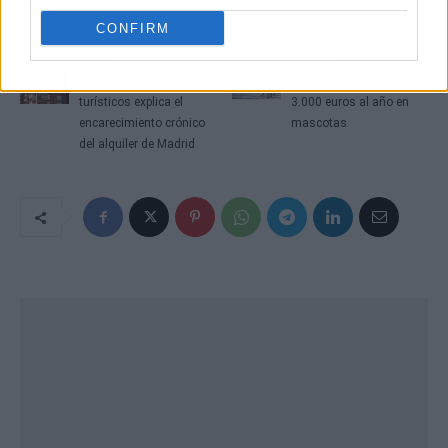
CONFIRM
Artículo anterior
Artículo siguiente
El nuevo veto a pisos
Los españoles gastan
turísticos explica el
3.000 euros al año en
encarecimiento crónico
mascotas
del alquiler de Madrid