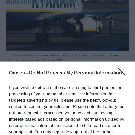
De EasyJet a Wizz Air: aumenta la lista negra de aerolíneas low cost que
castigan a los pasajeros Fuente: EFE
Estas prácticas
se declaran abusivas por exigir
Que.es -
Do Not Process My Personal Information
el pago de un suplemento
por el transporte de
equipaje de mano en cabina; de un sobrecoste
If you wish to opt-out of the sale, sharing to third parties, or
processing of your personal or sensitive information for
sobre el precio del billete por la reserva de
targeted advertising by us, please use the below opt-out
asientos contiguos, en el caso de menores y
section to confirm your selection. Please note that after your
personas dependientes y de sus acompañantes;
opt-out request is processed you may continue seeing
y por no permitir el pago en metálico en los
interest-based ads based on personal information utilized by
aeropuertos españoles. También por imponer
us or personal information disclosed to third parties prior to
your opt-out. You may separately opt-out of the further
una tasa desproporcionada y abusiva a los