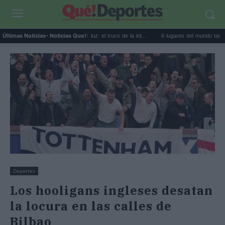
eforma de piso para ganar luz: el truco de la int...
6 lugares del mundo tan misterios
Últimas Noticias
- Noticias Que!:
Deportes
Los hooligans ingleses desatan
la locura en las calles de
Bilbao