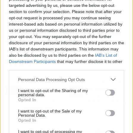
viven con cierta
preocupación e
targeted advertising by us, please use the below opt-out
incertidumbre
esta final. Si bien la llegada de
section to confirm your selection. Please note that after your
opt-out request is processed you may continue seeing
hooligans ingleses supone un impacto
interest-based ads based on personal information utilized by
económico positivo, también
temen que los
us or personal information disclosed to third parties prior to
altercados puedan empañar la imagen de
your opt-out. You may separately opt-out of the further
la ciudad
. Todo está preparado para una
disclosure of your personal information by third parties on the
jornada histórica en la que Bilbao se convertirá
IAB’s list of downstream participants. This information may
also be disclosed by us to third parties on the
IAB’s List of
en el epicentro del fútbol europeo gracias a la
Downstream Participants
that may further disclose it to other
final de la
Europa League
.
third parties.
Personal Data Processing Opt Outs
Artículo anterior
Artículo siguiente
Gil Marín manda
García Pimienta lleva
I want to opt-out of the Sharing of my
personal data.
emisarios del Atlético a
otro marrón a los
Opted In
la final de la Europa
despachos del Sevilla FC
League para cerrar
I want to opt-out of the Sale of my
fichaje
Personal Data.
Opted In
I want to opt-out of processing my