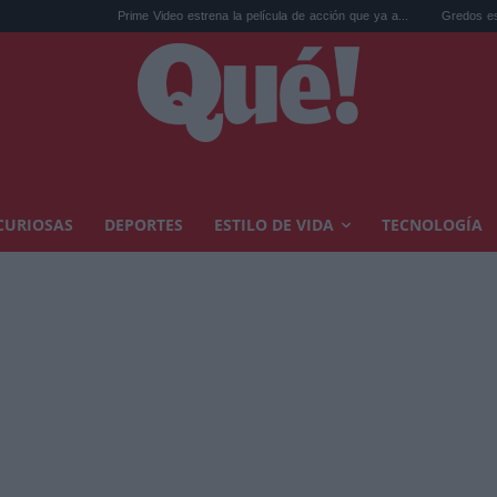
Prime Video estrena la película de acción que ya a...
Gredos esconde el hot
CURIOSAS
DEPORTES
ESTILO DE VIDA
TECNOLOGÍA