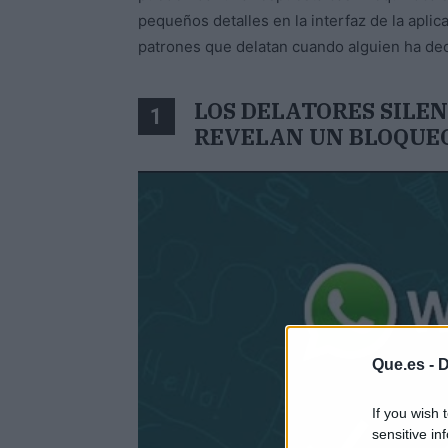
pequeños detalles en la interfaz de la apl
patrones que delatan cuando alguien ha decid
LOS DELATORES SILEN
1
REVELAN UN BLOQUE
Que.es -
D
If you wish 
sensitive in