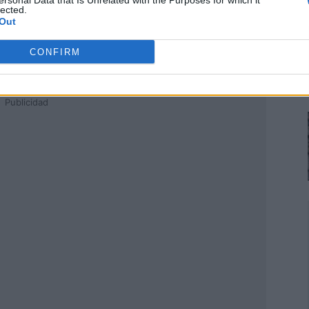
ersonal Data that Is Unrelated with the Purposes for which it
lected.
Out
CONFIRM
Publicidad