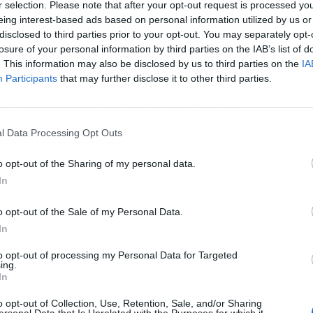
r selection. Please note that after your opt-out request is processed y
eing interest-based ads based on personal information utilized by us or
disclosed to third parties prior to your opt-out. You may separately opt-
L
losure of your personal information by third parties on the IAB’s list of
. This information may also be disclosed by us to third parties on the
IA
Participants
that may further disclose it to other third parties.
 que alguien nos ha bloqueado en WhatsApp es la
ma vez". Esta información,
que normalmente aparece
l Data Processing Opt Outs
stra la última hora en que la persona utilizó la
te dato simplemente desaparece, como si la persona
o opt-out of the Sharing of my personal data.
In
o opt-out of the Sale of my Personal Data.
In
to opt-out of processing my Personal Data for Targeted
ing.
In
o opt-out of Collection, Use, Retention, Sale, and/or Sharing