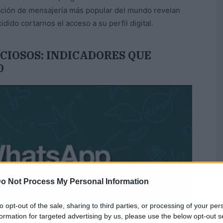
icación de mensajería más popular del mundo revelan
ido cortarnos el acceso a su perfil digital.
CIOSOS: INDICADORES QUE
O
o Not Process My Personal Information
to opt-out of the sale, sharing to third parties, or processing of your per
formation for targeted advertising by us, please use the below opt-out s