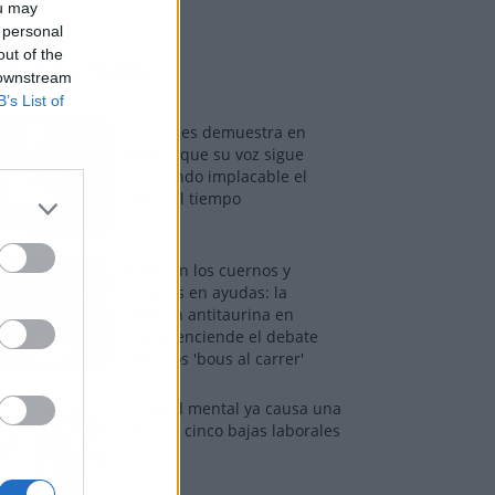
ou may
 personal
out of the
os más vistos
 downstream
B’s List of
Tom Jones demuestra en
Madrid que su voz sigue
desafiando implacable el
paso del tiempo
Fuego en los cuernos y
millones en ayudas: la
rebelión antitaurina en
Alfafar enciende el debate
sobre los 'bous al carrer'
La salud mental ya causa una
de cada cinco bajas laborales