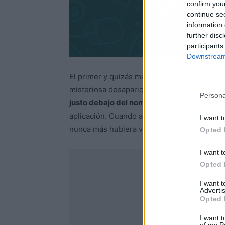
confirm you
continue se
information 
further disc
participants
Downstream 
El primer y quizás más evidente indicio de
misteriosa desaparición del estado de "últi
Persona
justo debajo del nombre del contacto
, mue
aplicación. Cuando alguien nos bloquea, es
I want t
nunca más hubiera vuelto a conectarse.
Opted 
I want t
Opted 
I want 
Advertis
Opted 
I want t