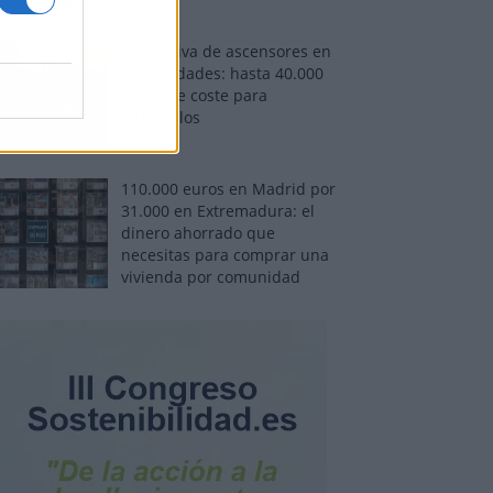
Normativa de ascensores en
comunidades: hasta 40.000
euros de coste para
adaptarlos
110.000 euros en Madrid por
31.000 en Extremadura: el
dinero ahorrado que
necesitas para comprar una
vivienda por comunidad