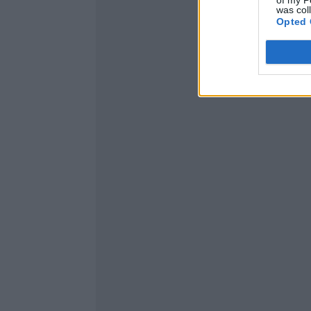
of my P
was col
Opted 