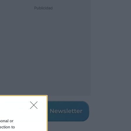
Publicidad
sonal or
ection to