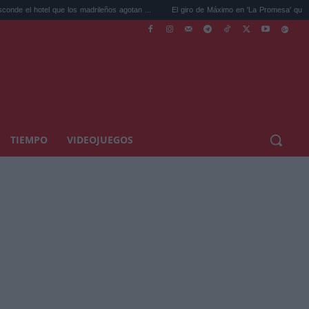
el que los madrileños agotan ...
El giro de Máximo en 'La Promesa' que cambiará el 
TIEMPO
VIDEOJUEGOS