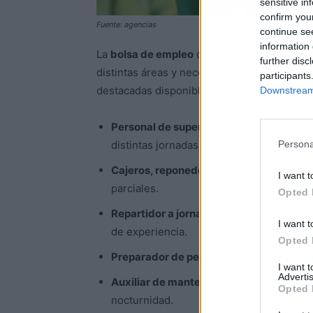
sensitive in
confirm you
Fuente: agencias
continue se
information 
La
bolsa de empleo
de Mercadona está comp
further disc
distintas áreas y necesidades. A continuac
participants
destacadas disponibles en este momento:
Downstream 
Personal de supermercado
en municipio
Persona
distintas jornadas laborales.
Cajeros, reponedores y mozos de alma
I want t
parciales.
Opted 
Repartidor a jornada completa
, impresc
I want t
de experiencia.
Opted 
Preparador de pedidos
en Vitoria-Gastei
I want 
Advertis
Auxiliar de mantenimiento
en Salobreña,
Opted 
nocturnidad.