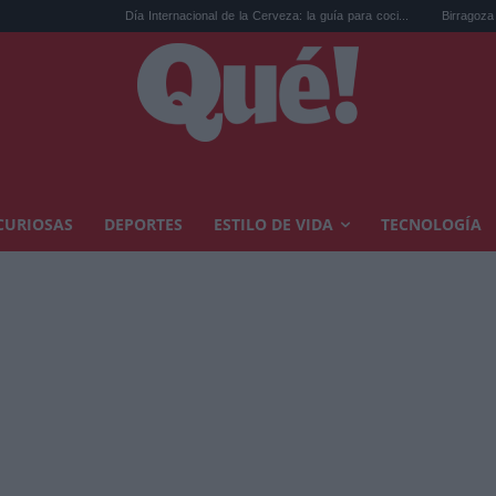
Día Internacional de la Cerveza: la guía para coci...
Birragoza 2026: el fes
CURIOSAS
DEPORTES
ESTILO DE VIDA
TECNOLOGÍA