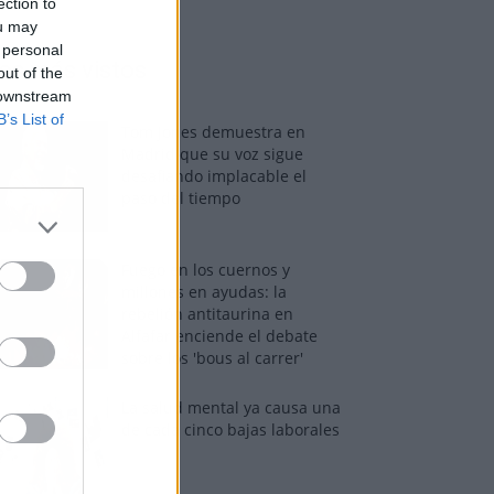
ection to
ou may
 personal
os más vistos
out of the
 downstream
B’s List of
Tom Jones demuestra en
Madrid que su voz sigue
desafiando implacable el
paso del tiempo
Fuego en los cuernos y
millones en ayudas: la
rebelión antitaurina en
Alfafar enciende el debate
sobre los 'bous al carrer'
La salud mental ya causa una
de cada cinco bajas laborales