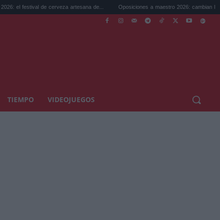
tival de cerveza artesana de...
Oposiciones a maestro 2026: cambian la legislación...
TIEMPO
VIDEOJUEGOS