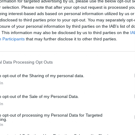
formation for targeted advertising by us, please use the below opt-out s
r selection. Please note that after your opt-out request is processed y
eing interest-based ads based on personal information utilized by us or
L
disclosed to third parties prior to your opt-out. You may separately opt-
uesta por una gran variedad de puestos que cubren
losure of your personal information by third parties on the IAB’s list of
ión, repasamos algunas de las vacantes más
. This information may also be disclosed by us to third parties on the
IA
Participants
that may further disclose it to other third parties.
s como Mos, Vilassar de Mar, Teià o Chauchina, con
l Data Processing Opt Outs
cén
, para quienes buscan turnos completos o
o opt-out of the Sharing of my personal data.
In
indible tener carné de conducir y al menos 12 meses
o opt-out of the Sale of my Personal Data.
In
z, con contrato indefinido desde el inicio.
to opt-out of processing my Personal Data for Targeted
ing.
 con pluses adicionales por frío, festivos y
In