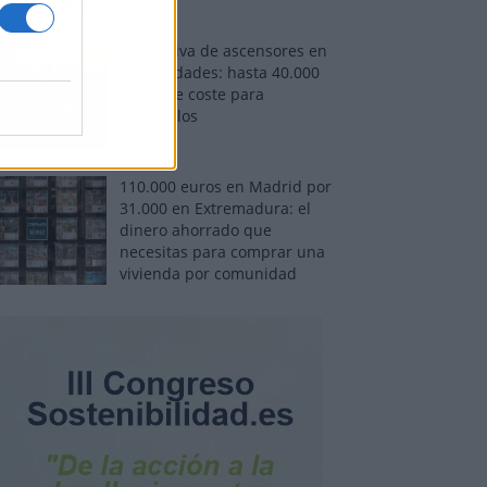
Normativa de ascensores en
comunidades: hasta 40.000
euros de coste para
adaptarlos
110.000 euros en Madrid por
31.000 en Extremadura: el
dinero ahorrado que
necesitas para comprar una
vivienda por comunidad