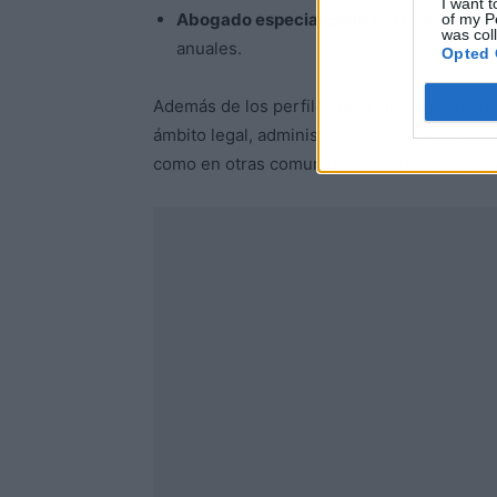
I want t
Abogado especializado en Derecho Pen
of my P
was col
anuales.
Opted 
Además de los perfiles operativos, Mercado
ámbito legal, administrativo y sanitario. Su 
como en otras comunidades autónomas, tam