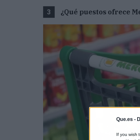
¿Qué puestos ofrece 
3
Que.es -
D
If you wish 