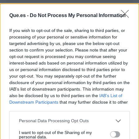
Que.es -
Do Not Process My Personal Information
Uno de los errores más frecuentes es no
If you wish to opt-out of the sale, sharing to third parties, or
detectar a tiempo a ciclistas, patinetes o
processing of your personal or sensitive information for
peatones, especialmente en rotondas, cruces o
targeted advertising by us, please use the below opt-out
section to confirm your selection. Please note that after your
zonas de baja visibilidad. El cerebro no siempre
opt-out request is processed you may continue seeing
reconoce lo que no espera encontrar.
interest-based ads based on personal information utilized by
us or personal information disclosed to third parties prior to
Consecuencias legales:
your opt-out. You may separately opt-out of the further
disclosure of your personal information by third parties on the
IAB’s list of downstream participants. This information may
La ley otorga una protección especial a los
also be disclosed by us to third parties on the
IAB’s List of
usuarios vulnerables. Si un vehículo no los
Downstream Participants
that may further disclose it to other
respeta, aunque no los haya visto, la
third parties.
aseguradora puede reconocer la culpa del
Personal Data Processing Opt Outs
conductor y exigir la indemnización
correspondiente al afectado.
I want to opt-out of the Sharing of my
personal data.