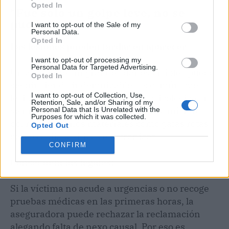
Opted In
“Fue solo un golpe leve, no se
puede reclamar”
I want to opt-out of the Sale of my
Personal Data.
Opted In
Las lesiones pueden tardar en aparecer
I want to opt-out of processing my
Personal Data for Targeted Advertising.
Un accidente sin grandes daños visibles puede
Opted In
seguir siendo indemnizable. Es común que
I want to opt-out of Collection, Use,
lesiones cervicales, lumbares o psicológicas no
Retention, Sale, and/or Sharing of my
se manifiesten inmediatamente. Lo mismo
Personal Data that Is Unrelated with the
Purposes for which it was collected.
ocurre con daños materiales como gafas rotas,
Opted Out
cascos o dispositivos electrónicos.
CONFIRM
Consecuencias legales:
Si la víctima no acude a urgencias o no recoge
pruebas médicas en las primeras horas, la
aseguradora puede rechazar la reclamación
alegando falta de nexo causal. Por eso es