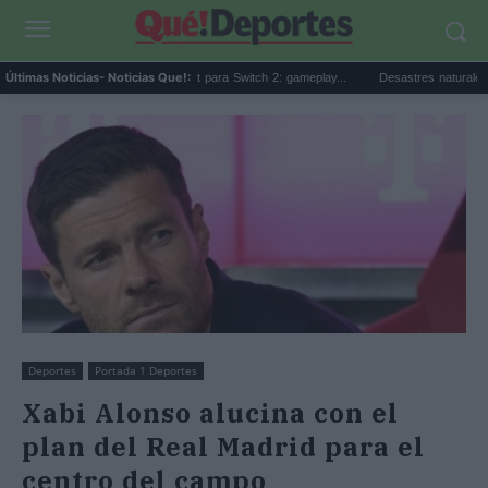
Beta sorpresa de Minecraft para Switch 2: gameplay...
Desastres naturales: qué son
Últimas Noticias
- Noticias Que!:
Deportes
Portada 1 Deportes
Xabi Alonso alucina con el
plan del Real Madrid para el
centro del campo