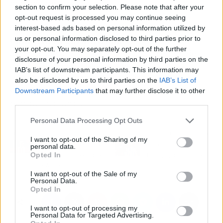
máximo nivel.
section to confirm your selection. Please note that after your
opt-out request is processed you may continue seeing
Con la
continuidad de Tchouameni y
interest-based ads based on personal information utilized by
us or personal information disclosed to third parties prior to
Camavinga garantizada
, el
Real Madrid
your opt-out. You may separately opt-out of the further
afrontará el próximo curso con un centro del
disclosure of your personal information by third parties on the
campo de gran presente y mejor futuro.
IAB’s list of downstream participants. This information may
Para Xabi Alonso, este será uno de los pilares
also be disclosed by us to third parties on the
IAB’s List of
sobre los que cimentar su nueva etapa en el
Downstream Participants
that may further disclose it to other
third parties.
banquillo blanco.
Personal Data Processing Opt Outs
Artículo anterior
Artículo siguiente
I want to opt-out of the Sharing of my
Sancet se encuentra otro
Karrikaburu avisa al
personal data.
Opted In
problema inesperado en
Racing: giro radical en
el Athletic
su futuro
I want to opt-out of the Sale of my
Personal Data.
Opted In
I want to opt-out of processing my
Personal Data for Targeted Advertising.