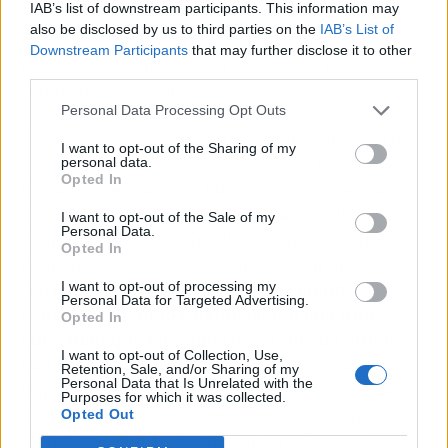
IAB’s list of downstream participants. This information may
la necesidad de la Iglesia. Su pensamiento,
also be disclosed by us to third parties on the
IAB’s List of
aunque no sistemático en el sentido académico,
Downstream Participants
that may further disclose it to other
revela una asombrosa profundidad y
third parties.
coherencia teológica.
Personal Data Processing Opt Outs
Sus cartas, dirigidas a una amplia variedad de
I want to opt-out of the Sharing of my
destinatarios, desde Papas y reyes hasta
personal data.
Opted In
humildes religiosos y laicos, constituyen un
testimonio vibrante de su celo apostólico y su
I want to opt-out of the Sale of my
Personal Data.
sabiduría práctica. En ellas aborda cuestiones
Opted In
espirituales, morales y políticas con una
I want to opt-out of processing my
claridad y audacia notables,
ofreciendo
Personal Data for Targeted Advertising.
consejo, consuelo y exhortación con una
Opted In
autoridad que emanaba de su íntima unión
I want to opt-out of Collection, Use,
con Dios
. Estas misivas no solo reflejan su
Retention, Sale, and/or Sharing of my
Personal Data that Is Unrelated with the
implicación en los asuntos de su tiempo, sino
Purposes for which it was collected.
que también proporcionan una guía espiritual
Opted Out
atemporal, centrada en el amor a Dios y al