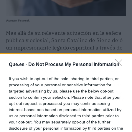
Fuente Freepik
Más allá de su relevante actuación en la esfera
pública y eclesial, Santa Catalina de Siena dejó
un impresionante legado espiritual a través de
sus escritos, principalmente "El Diálogo de la
Divina Providencia", sus numerosas "Cartas" y
Que.es -
Do Not Process My Personal Information
sus "Oraciones". "El Diálogo", dictado por ella
misma durante un estado de éxtasis a sus
If you wish to opt-out of the sale, sharing to third parties, or
secretarios,
es considerado una obra cumbre
processing of your personal or sensitive information for
de la literatura mística cristiana
, exponiendo
targeted advertising by us, please use the below opt-out
section to confirm your selection. Please note that after your
profundas verdades teológicas sobre la relación
opt-out request is processed you may continue seeing
entre Dios y el alma humana. En esta obra,
interest-based ads based on personal information utilized by
estructurada como una conversación entre el
us or personal information disclosed to third parties prior to
alma y Dios Padre, Catalina explora temas como
your opt-out. You may separately opt-out of the further
la divina providencia, la redención, la virtud y
disclosure of your personal information by third parties on the