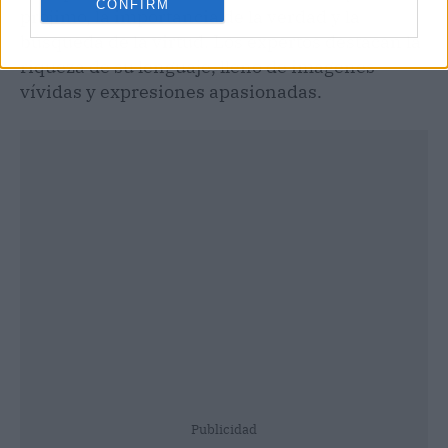
CONFIRM
prójimo, la importancia de la verdad y la
búsqueda de la virtud. Los expertos destacan la
riqueza de su lenguaje, lleno de imágenes
vívidas y expresiones apasionadas.
Publicidad