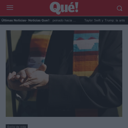
ck back para hombre: el peinado hacia ...
Taylor Swift y Trump: la artista bloquea al pre
Últimas Noticias
- Noticias Que!:
Estilo de vida