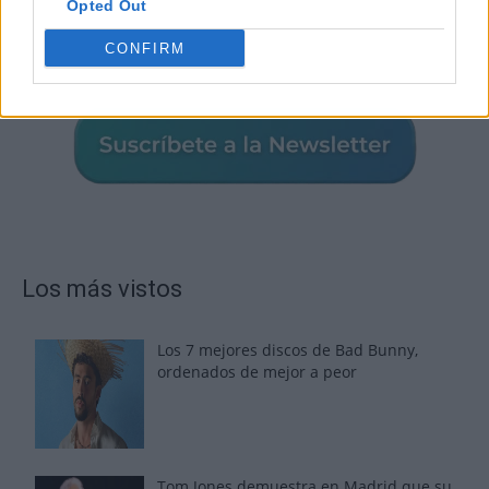
Opted Out
CONFIRM
Los más vistos
Los 7 mejores discos de Bad Bunny,
ordenados de mejor a peor
Tom Jones demuestra en Madrid que su