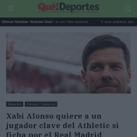
Fido da el salto en solitario con 'Vida nocturna' ...
6 usos prácticos para reutilizar 
Últimas Noticias
- Noticias Que!:
Deportes
Portada 1 Deportes
Xabi Alonso quiere a un
jugador clave del Athletic si
ficha por el Real Madrid