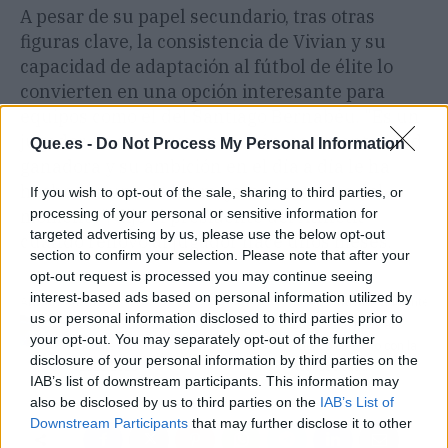
A pesar de su papel secundario, tras otras
figuras clave, la consistencia de Vivian y su
capacidad de adaptación al fútbol de élite lo
convierten en una opción interesante para
equipos como el del Santiago Bernabéu. "Es un
jugador en continua evolución, con mentalidad
Que.es -
Do Not Process My Personal Information
ganadora y su ambición en el día a día le ha
hecho ser uno de los mejores centrales del
If you wish to opt-out of the sale, sharing to third parties, or
processing of your personal or sensitive information for
momento", dijo el presidente del Athletic
targeted advertising by us, please use the below opt-out
cuando renovó al jugador hace unos meses.
section to confirm your selection. Please note that after your
opt-out request is processed you may continue seeing
interest-based ads based on personal information utilized by
Artículo anterior
Artículo siguiente
us or personal information disclosed to third parties prior to
Joan Jordán primer
Griezmann mete al
your opt-out. You may separately opt-out of the further
fichaje del Sevilla FC
Atlético en un lío con la
disclosure of your personal information by third parties on the
2025-2026
Real Sociedad
IAB’s list of downstream participants. This information may
also be disclosed by us to third parties on the
IAB’s List of
Downstream Participants
that may further disclose it to other
third parties.