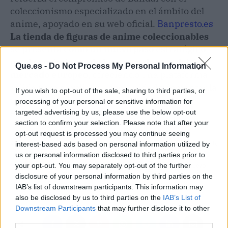
coleccionismo especializado en el ámbito del
anime, apoyado en su web oficial.
Banpresto.es
La tienda de figuras de anime coleccionables
se presenta como un nuevo paso estratégico
en el crecimiento de la marca dentro del
Que.es -
Do Not Process My Personal Information
mercado europeo
, ofreciendo una plataforma
sólida para ampliar su comunidad y fomentar la
If you wish to opt-out of the sale, sharing to third parties, or
cultura del coleccionismo vinculado al
processing of your personal or sensitive information for
entretenimiento japonés.
targeted advertising by us, please use the below opt-out
section to confirm your selection. Please note that after your
opt-out request is processed you may continue seeing
Artículo anterior
Artículo siguiente
interest-based ads based on personal information utilized by
us or personal information disclosed to third parties prior to
Priorizar la estabilidad
Hacking ético como
your opt-out. You may separately opt-out of the further
financiera en verano; la
defensa en un nuevo
disclosure of your personal information by third parties on the
reunificación de deudas
campo de batalla global
IAB’s list of downstream participants. This information may
una solución clave
also be disclosed by us to third parties on the
IAB’s List of
Downstream Participants
that may further disclose it to other
third parties.