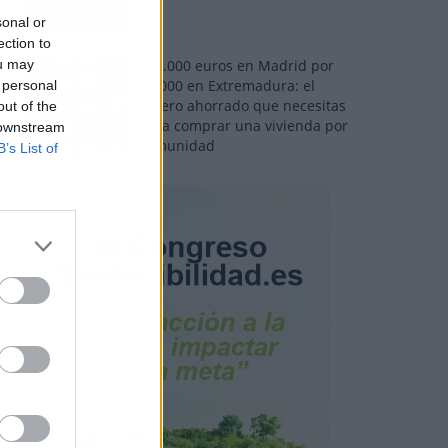
sonal or
ection to
ou may
110.000 euros en Madrid por
31.000 en Extremadura: el
 personal
dinero ahorrado que necesitas
out of the
para comprar una vivienda por
 downstream
comunidad
B’s List of