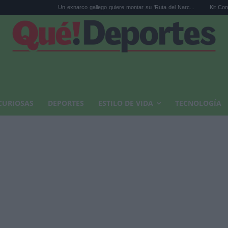
Un exnarco gallego quiere montar su 'Ruta del Narc...
Kit Connor será Cíclo
CURIOSAS
DEPORTES
ESTILO DE VIDA
TECNOLOGÍA