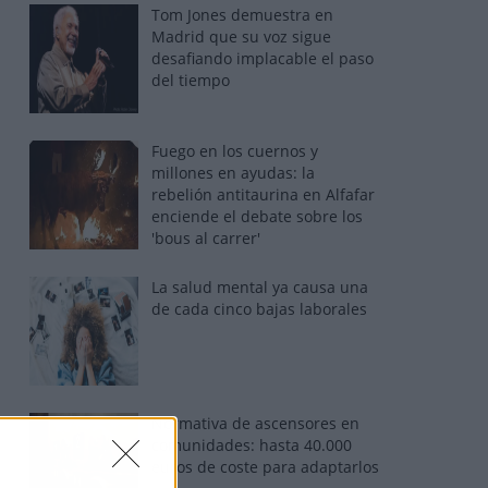
Tom Jones demuestra en
Madrid que su voz sigue
desafiando implacable el paso
del tiempo
Fuego en los cuernos y
millones en ayudas: la
rebelión antitaurina en Alfafar
enciende el debate sobre los
'bous al carrer'
La salud mental ya causa una
de cada cinco bajas laborales
Normativa de ascensores en
comunidades: hasta 40.000
euros de coste para adaptarlos