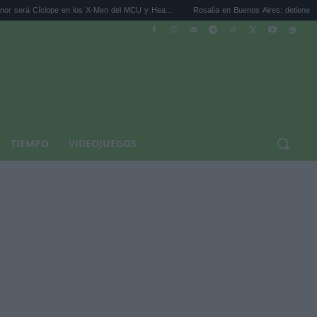
pe en los X-Men del MCU y Hea...
Rosalía en Buenos Aires: detiene el tráfico y se s..
TIEMPO
VIDEOJUEGOS