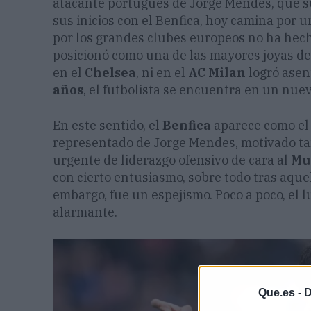
atacante portugués de Jorge Mendes, que s
sus inicios con el Benfica, hoy camina por 
por los grandes clubes europeos no ha hech
posicionó como una de las mayores joyas del
en el
Chelsea
, ni en el
AC Milan
logró asen
años
, el futbolista se encuentra en un nuev
En este sentido, el
Benfica
aparece como el 
representado de Jorge Mendes, motivado ta
urgente de liderazgo ofensivo de cara al
Mu
con cierto entusiasmo, sobre todo tras aquel
embargo, fue un espejismo. Poco a poco, el 
alarmante.
Que.es -
D