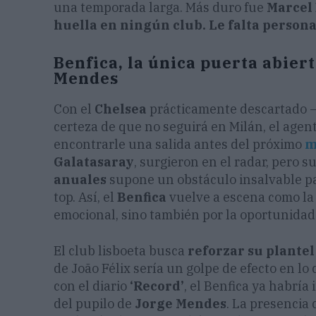
una temporada larga. Más duro fue
Marcel 
huella en ningún club. Le falta person
Benfica, la única puerta abier
Mendes
Con el
Chelsea
prácticamente descartado —a
certeza de que no seguirá en Milán, el agen
encontrarle una salida antes del próximo
m
Galatasaray
, surgieron en el radar, pero s
anuales
supone un obstáculo insalvable par
top. Así, el
Benfica
vuelve a escena como la 
emocional, sino también por la oportunidad
El club lisboeta busca
reforzar su plantel
de João Félix sería un golpe de efecto en lo
con el diario
‘Record’
, el Benfica ya habría
del pupilo de
Jorge Mendes
. La presencia