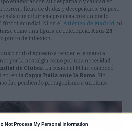
upo enamorar con su desparpajo y calidad en
un terreno lleno de dudas y decepciones. Su paso
o más que diluir esa promesa que un día lo
 fútbol mundial. Ni en el
Atlético de Madrid
, ni
tarse como una figura de referencia. A sus
25
o punto de inflexión.
único club dispuesto a tenderle la mano al
nto por la nostalgia como por una necesidad
ndial de Clubes
. La cesión al Milan comenzó
 gol en la
Coppa Italia ante la Roma
. Sin
luso fue perdiendo protagonismo a un ritmo
o Not Process My Personal Information