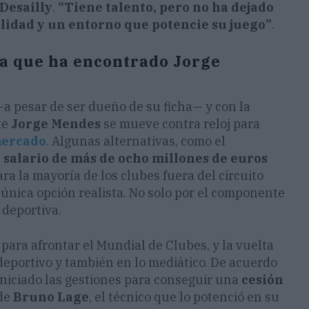
Desailly
.
“Tiene talento, pero no ha dejado
alidad y un entorno que potencie su juego”
.
ta que ha encontrado Jorge
 pesar de ser dueño de su ficha— y con la
te
Jorge Mendes
se mueve contra reloj para
ercado
. Algunas alternativas, como el
u
salario de más de ocho millones de euros
a la mayoría de los clubes fuera del circuito
única opción realista. No solo por el componente
 deportiva.
para afrontar el Mundial de Clubes, y la vuelta
 deportivo y también en lo mediático. De acuerdo
 iniciado las gestiones para conseguir una
cesión
 de
Bruno Lage
, el técnico que lo potenció en su