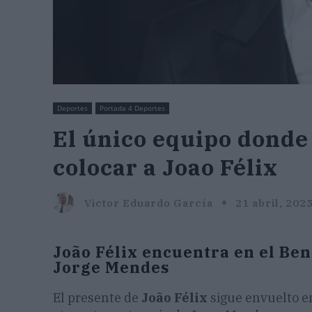
Deportes
Portada 4 Deportes
El único equipo dond
colocar a Joao Félix
Victor Eduardo García
21 abril, 202
João Félix encuentra en el Ben
Jorge Mendes
El presente de
João Félix
sigue envuelto e