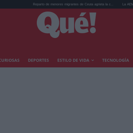
Reparto de menores migrantes de Ceuta agrieta la c...
La AEMET prepara una 
CURIOSAS
DEPORTES
ESTILO DE VIDA
TECNOLOGÍA