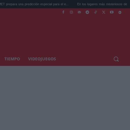
predicción especial para el e...
En los lugares más misteriosos del planeta: Stoneh.
TIEMPO
VIDEOJUEGOS