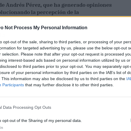
 de Andrés Pérez, que ha generado opiniones
volucionando la percepción de la
o Not Process My Personal Information
ia
to opt-out of the sale, sharing to third parties, or processing of your per
 captar la atención de los lectores, sino que
formation for targeted advertising by us, please use the below opt-out s
r selection. Please note that after your opt-out request is processed y
 convirtiéndose en un verdadero fenómeno, según
eing interest-based ads based on personal information utilized by us or
va envolvente y una trama que toca temas
disclosed to third parties prior to your opt-out. You may separately opt-
manera profunda con su audiencia.
Esta obra ha
losure of your personal information by third parties on the IAB’s list of
creado un espacio para discusiones literarias
. This information may also be disclosed by us to third parties on the
IA
Participants
that may further disclose it to other third parties.
l Data Processing Opt Outs
o opt-out of the Sharing of my personal data.
In