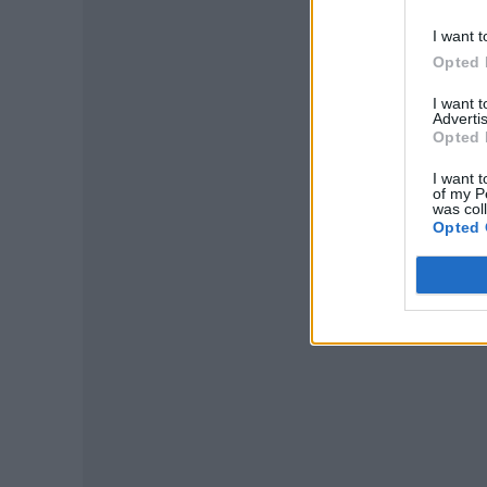
I want t
Opted 
I want 
Advertis
Opted 
I want t
of my P
P
was col
Opted 