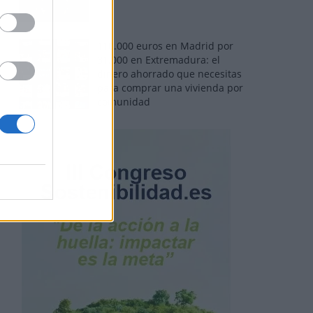
110.000 euros en Madrid por
31.000 en Extremadura: el
dinero ahorrado que necesitas
para comprar una vivienda por
comunidad