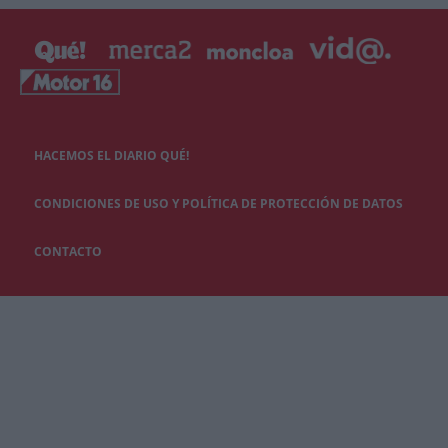
HACEMOS EL DIARIO QUÉ!
CONDICIONES DE USO Y POLÍTICA DE PROTECCIÓN DE DATOS
CONTACTO