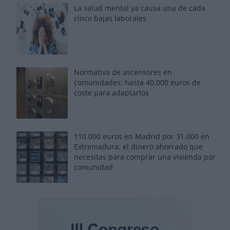
La salud mental ya causa una de cada
cinco bajas laborales
Normativa de ascensores en
comunidades: hasta 40.000 euros de
coste para adaptarlos
110.000 euros en Madrid por 31.000 en
Extremadura: el dinero ahorrado que
necesitas para comprar una vivienda por
comunidad