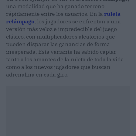
una modalidad que ha ganado terreno
rápidamente entre los usuarios. En la
ruleta
relámpago
, los jugadores se enfrentan a una
versión más veloz e impredecible del juego
clásico, con multiplicadores aleatorios que
pueden disparar las ganancias de forma
inesperada. Esta variante ha sabido captar
tanto a los amantes de la ruleta de toda la vida
como a los nuevos jugadores que buscan
adrenalina en cada giro.