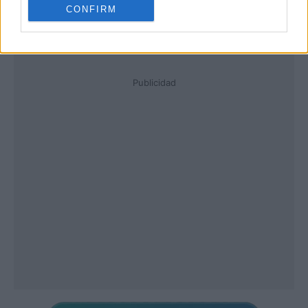
CONFIRM
Publicidad