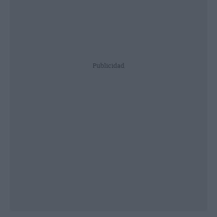
Publicidad