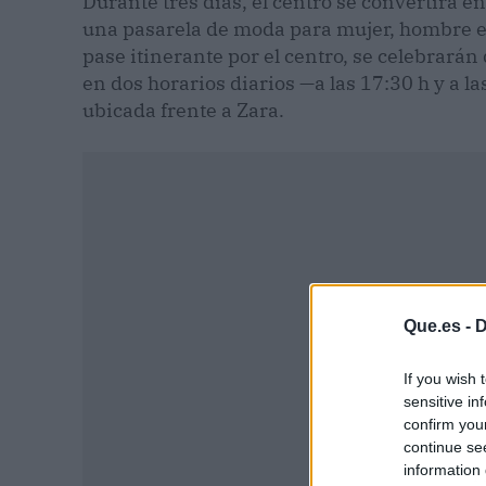
Durante tres días, el centro se convertirá e
una pasarela de moda para mujer, hombre e 
pase itinerante por el centro, se celebrarán
en dos horarios diarios —a las 17:30 h y a las
ubicada frente a Zara.
Que.es -
D
If you wish 
sensitive in
confirm you
continue se
information 
P