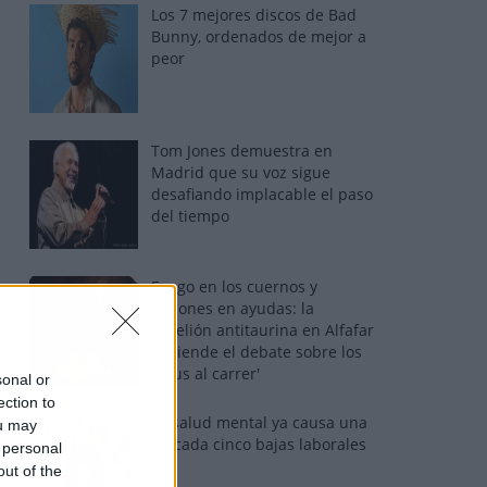
Los 7 mejores discos de Bad
Bunny, ordenados de mejor a
peor
Tom Jones demuestra en
Madrid que su voz sigue
desafiando implacable el paso
del tiempo
Fuego en los cuernos y
millones en ayudas: la
rebelión antitaurina en Alfafar
enciende el debate sobre los
'bous al carrer'
sonal or
ection to
La salud mental ya causa una
ou may
de cada cinco bajas laborales
 personal
out of the