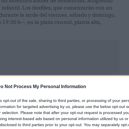
n un auténtico atelier de tendencias, acogiendo
infantil. Los desfiles, que comenzarán con un
 durante la tarde del viernes, sábado y domingo,
 19:30 h—, en la plaza central, planta alta,
o Not Process My Personal Information
to opt-out of the sale, sharing to third parties, or processing of your per
formation for targeted advertising by us, please use the below opt-out s
r selection. Please note that after your opt-out request is processed y
eing interest-based ads based on personal information utilized by us or
disclosed to third parties prior to your opt-out. You may separately opt-
ublicidad