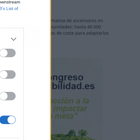
 downstream
B’s List of
Normativa de ascensores en
comunidades: hasta 40.000
euros de coste para adaptarlos