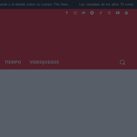
te sobre su cuerpo: The New...
Las sandalias de los años 70 como tendencia: cómo .
TIEMPO
VIDEOJUEGOS