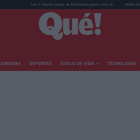
Las 5 mejores playas de Formentera para ir este ve...
Ariana Grande y el deba
CURIOSAS
DEPORTES
ESTILO DE VIDA
TECNOLOGÍA