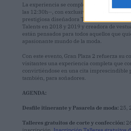
La experiencia se completará durante las m
las 12:30h—, con exclusivos talleres gratuit
prestigiosa diseñadora Tamara Press, fun
Talents en 2018 y 2019 y creadora de vestuar
están pensados para todos aquellos que quie
apasionante mundo de la moda.
Con este evento, Gran Plaza 2 refuerza su 
visitantes una experiencia completa que com
convirtiéndose en una cita imprescindible 
también, para soñadores.
AGENDA:
Desfile itinerante y Pasarela de moda:
25, 2
Talleres gratuitos de corte y confección:
26
inscripción.
Inscripción Talleres gratuitos