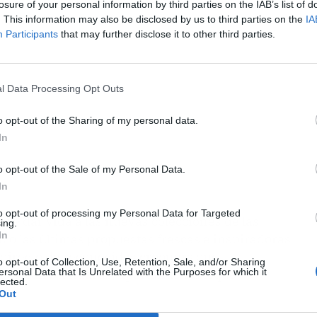
losure of your personal information by third parties on the IAB’s list of
. This information may also be disclosed by us to third parties on the
IA
Participants
that may further disclose it to other third parties.
l Data Processing Opt Outs
o opt-out of the Sharing of my personal data.
In
o opt-out of the Sale of my Personal Data.
In
to opt-out of processing my Personal Data for Targeted
de dar vida a las nuevas colecciones de las
ing.
In
ico las últimas propuestas frescas e inspiradoras
directo de reconocidos crooners que
o opt-out of Collection, Use, Retention, Sale, and/or Sharing
ersonal Data that Is Unrelated with the Purposes for which it
 American Standards, aportando un toque
lected.
Out