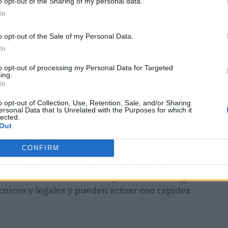
o opt-out of the Sharing of my personal data.
In
o opt-out of the Sale of my Personal Data.
In
to opt-out of processing my Personal Data for Targeted
ing.
a implantación de Verifactu
In
 2025 es la adaptación al nuevo sistema
que es
o opt-out of Collection, Use, Retention, Sale, and/or Sharing
ersonal Data that Is Unrelated with the Purposes for which it
ación verificada, y que requiere que el software
lected.
e con Hacienda.
Out
CONFIRM
an la diferencia. En estos momentos, muchas
s asesorías 100% online acompañan a sus
n del software hasta la integración con la Agencia
técnicos y legales y pueden actuar con rapidez