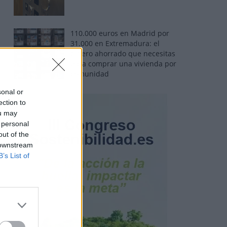
110.000 euros en Madrid por
31.000 en Extremadura: el
dinero ahorrado que necesitas
para comprar una vivienda por
comunidad
sonal or
ection to
ou may
 personal
out of the
 downstream
B’s List of