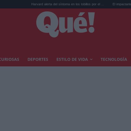
Harvard alerta del síntoma en los tobillos por el ...
El impactante cambio de look de
CURIOSAS
DEPORTES
ESTILO DE VIDA
TECNOLOGÍA