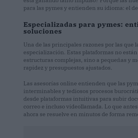
está ganando tanto impulso? Porque las nue
para las pymes y entienden su idioma: el de
Especializadas para pymes: ent
soluciones
Una de las principales razones por las que 
especialización. Estas plataformas no están
estructuras complejas, sino a pequeñas y 
rapidez y presupuestos ajustados.
Las asesorías online entienden que las py
interminables y tediosos procesos burocrátic
desde plataformas intuitivas para subir do
correo e incluso videollamada. Lo que ante
ahora se resuelve en minutos de forma rem