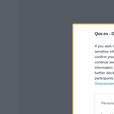
Que.es -
D
If you wish 
sensitive in
confirm you
continue se
P
information 
further disc
participants
Downstream 
Persona