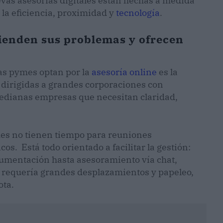
vas asesorías digitales están hechas a medida
 la eficiencia, proximidad y
tecnología
.
ienden sus problemas y ofrecen
las pymes optan por la
asesoría online
es la
 dirigidas a grandes corporaciones con
medianas empresas que necesitan claridad,
mes no tienen tiempo para reuniones
os. Está todo orientado a facilitar la gestión:
cumentación hasta asesoramiento vía chat,
s requería grandes desplazamientos y papeleo,
ota.