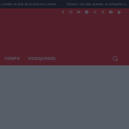
 la princesa Leonor...
Disney+ con plan gratuito: la compañía confirma qu...
6 
TIEMPO
VIDEOJUEGOS