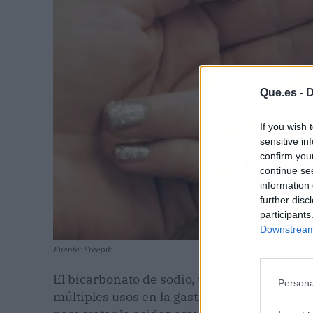
Que.es -
D
If you wish 
sensitive in
confirm you
continue se
information 
further disc
participants
Downstream 
Fuente: Freepik
El bicarbonato de sodio, un compuesto que 
Persona
múltiples usos en la gastronomía y en remed