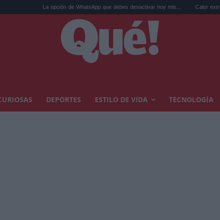
La opción de WhatsApp que debes desactivar hoy mis...
Calor extremo y ansiedad: s
CURIOSAS
DEPORTES
ESTILO DE VIDA
TECNOLOGÍA