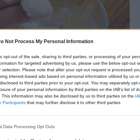
o Not Process My Personal Information
to opt-out of the sale, sharing to third parties, or processing of your per
formation for targeted advertising by us, please use the below opt-out s
r selection. Please note that after your opt-out request is processed y
eing interest-based ads based on personal information utilized by us or
disclosed to third parties prior to your opt-out. You may separately opt-
losure of your personal information by third parties on the IAB’s list of
. This information may also be disclosed by us to third parties on the
IA
Participants
that may further disclose it to other third parties.
muchos consideran un aliado en la cocina, tiene
l Data Processing Opt Outs
ios caseros. Su acción alcalina se ha utilizado