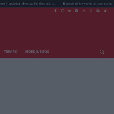
íntomas idénticos que a...
El precio de la vivienda en Valencia sube a 3.485 ...
TIEMPO
VIDEOJUEGOS