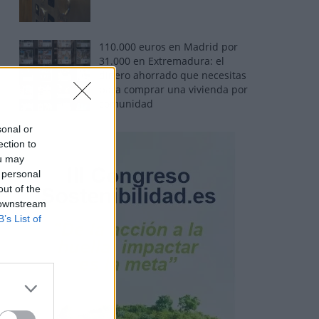
110.000 euros en Madrid por
31.000 en Extremadura: el
dinero ahorrado que necesitas
para comprar una vivienda por
comunidad
sonal or
ection to
ou may
 personal
out of the
 downstream
B’s List of