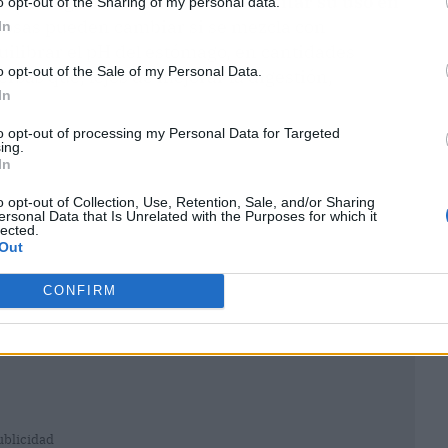
blemas digestivos menores.
Aumentar su uso en
o opt-out of the Sharing of my personal data.
cosas pueden cambiar si se mezcla con
In
uilibrar el pH del estómago, en cantidades
o opt-out of the Sale of my Personal Data.
sas que, lejos de mejorar la digestión,
In
to opt-out of processing my Personal Data for Targeted
ing.
In
o opt-out of Collection, Use, Retention, Sale, and/or Sharing
ersonal Data that Is Unrelated with the Purposes for which it
lected.
Out
CONFIRM
ublicidad