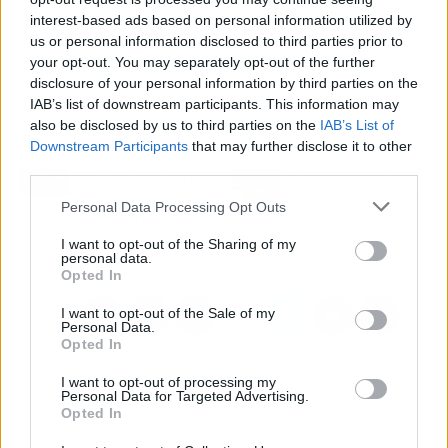
actitud fue inapropiada
, como en otras
interest-based ads based on personal information utilized by
us or personal information disclosed to third parties prior to
ocasiones donde el que fuera jugador del Real
your opt-out. You may separately opt-out of the further
Madrid también se ha enseñado mostrándose
disclosure of your personal information by third parties on the
en TikTok.
IAB’s list of downstream participants. This information may
also be disclosed by us to third parties on the
IAB’s List of
Downstream Participants
that may further disclose it to other
Artículo anterior
Artículo siguiente
third parties.
Unai Simón se lleva un
Álvaro Morata vuelve a
palo descomunal por
LaLiga por imposición de
Personal Data Processing Opt Outs
defender la portería del
Luis de la Fuente
Athletic
I want to opt-out of the Sharing of my
personal data.
Opted In
I want to opt-out of the Sale of my
Personal Data.
Opted In
I want to opt-out of processing my
Personal Data for Targeted Advertising.
Opted In