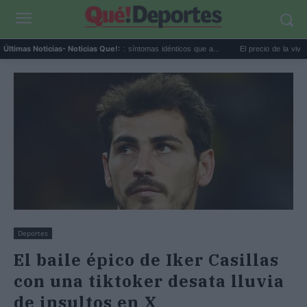
Calor extremo y ansiedad: síntomas idénticos que a...
El precio de la vivienda en 
Últimas Noticias
- Noticias Que!:
Deportes
El baile épico de Iker Casillas
con una tiktoker desata lluvia
de insultos en X