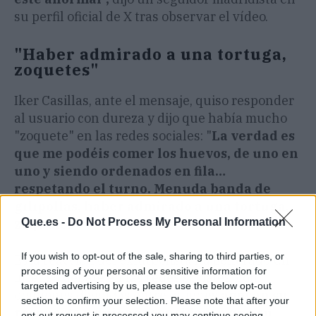
su perfil oficial de X tras observar el vídeo.
"Haber admirado a una tortuga,
zoquetes"
Iker Casillas, ante el mensaje, quiso responder
al usuario con dureza y dijo que había mucho
"zoquete" en las redes sociales: "
La verdad es
que me podéis comer los huevos, de uno en
uno y siendo ordenados en fila…
respetando el turno. Menuda banda de
gilipollas, haber admirado a una tortuga,
zoquetes".
Que.es -
Do Not Process My Personal Information
If you wish to opt-out of the sale, sharing to third parties, or
Esta reacción del exfutbolista ha generado un
processing of your personal or sensitive information for
intenso debate en las redes sociales, con
targeted advertising by us, please use the below opt-out
opiniones divididas entre quienes
apoyan su
section to confirm your selection. Please note that after your
respuesta y quienes consideran que su
opt-out request is processed you may continue seeing