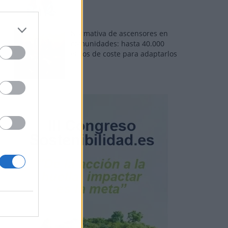
Normativa de ascensores en
comunidades: hasta 40.000
euros de coste para adaptarlos