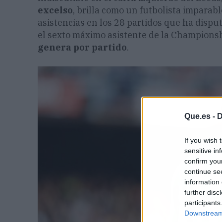
excelso
, brilla como un futbolista imparab
asistencias en los 28 partidos que ha dispu
el sexto máximo asistente de la Champions
genera por partido
.
Que.es -
D
If you wish 
sensitive in
confirm you
continue se
information 
further disc
participants
Downstream 