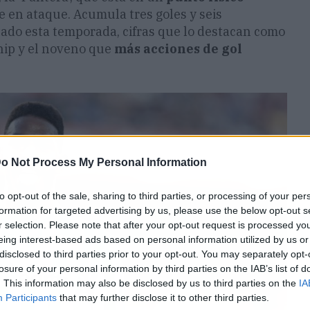
le en ataque. Acumula tres goles y seis
tado esta temporada, cifras que lo destacan como
hip y el noveno que
más acciones de gol
o Not Process My Personal Information
to opt-out of the sale, sharing to third parties, or processing of your per
formation for targeted advertising by us, please use the below opt-out s
r selection. Please note that after your opt-out request is processed y
eing interest-based ads based on personal information utilized by us or
disclosed to third parties prior to your opt-out. You may separately opt-
losure of your personal information by third parties on the IAB’s list of
. This information may also be disclosed by us to third parties on the
IA
Participants
that may further disclose it to other third parties.