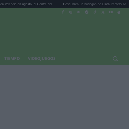
 agosto: el Centre del...
Descubren un bodegón de Clara Peeters olvidado en ...
TIEMPO
VIDEOJUEGOS