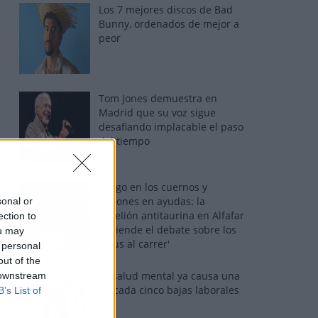
Los 7 mejores discos de Bad
Bunny, ordenados de mejor a
peor
Tom Jones demuestra en
Madrid que su voz sigue
desafiando implacable el paso
del tiempo
Fuego en los cuernos y
millones en ayudas: la
sonal or
rebelión antitaurina en Alfafar
ection to
enciende el debate sobre los
ou may
'bous al carrer'
 personal
out of the
La salud mental ya causa una
 downstream
de cada cinco bajas laborales
B’s List of