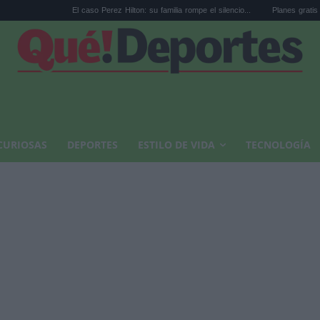
El caso Perez Hilton: su familia rompe el silencio...
Planes gratis en Valencia en
CURIOSAS
DEPORTES
ESTILO DE VIDA
TECNOLOGÍA