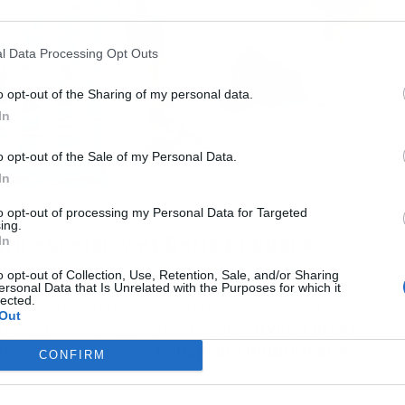
l Data Processing Opt Outs
o opt-out of the Sharing of my personal data.
In
o opt-out of the Sale of my Personal Data.
In
to opt-out of processing my Personal Data for Targeted
ing.
o excelso y el Betis lo busca
In
o opt-out of Collection, Use, Retention, Sale, and/or Sharing
o en lo que es un estado de forma brillante, sobre
ersonal Data that Is Unrelated with the Purposes for which it
lected.
puede ser un futbolista muy jugoso para los
Out
mo año tienen la oportunidad de
volver a jugar
intentar, al menos) el
fichaje del dominicano
.
CONFIRM