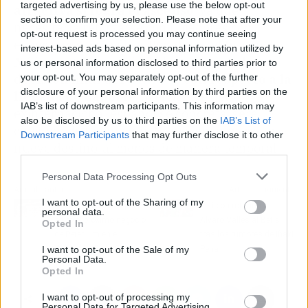
targeted advertising by us, please use the below opt-out
atractiva si logra el ascenso
, ya que
section to confirm your selection. Please note that after your
necesitaría reforzarse con jugadores con
opt-out request is processed you may continue seeing
experiencia en la élite. Por ahora, el futuro de
interest-based ads based on personal information utilized by
Núñez
sigue en el aire, a la
espera de la
us or personal information disclosed to third parties prior to
decisión final del
Athletic
con respecto a la
your opt-out. You may separately opt-out of the further
disclosure of your personal information by third parties on the
llegada de Laporte
. Si el fichaje del
IAB’s list of downstream participants. This information may
exinternacional español se concreta, será
also be disclosed by us to third parties on the
IAB’s List of
cuestión de tiempo que Núñez encuentre un
Downstream Participants
that may further disclose it to other
nuevo destino, al menos de manera temporal.
third parties.
Personal Data Processing Opt Outs
Artículo anterior
Artículo siguiente
I want to opt-out of the Sharing of my
Enzo Barrenechea pone
Petición rotunda de
personal data.
a tiro el próximo negocio
Álvaro Valles al Betis
Opted In
de Peter Lim en el
tras los rumores de Iñaki
Valencia CF
Peña
I want to opt-out of the Sale of my
Personal Data.
Opted In
I want to opt-out of processing my
Personal Data for Targeted Advertising.