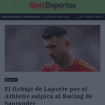
La goma de la nevera: el truco del papel para sabe...
Las 5 mejores playas de Formen
Últimas Noticias
- Noticias Que!:
Deportes
El fichaje de Laporte por el
Athletic salpica al Racing de
Santander