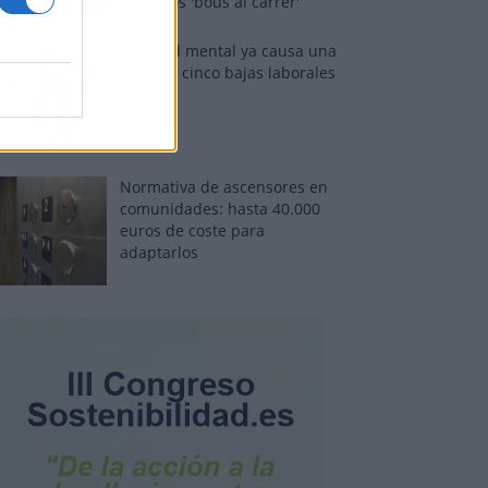
sobre los 'bous al carrer'
La salud mental ya causa una
de cada cinco bajas laborales
Normativa de ascensores en
comunidades: hasta 40.000
euros de coste para
adaptarlos