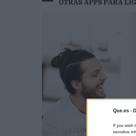
OTRAS APPS PARA LI
Que.es -
D
If you wish 
sensitive in