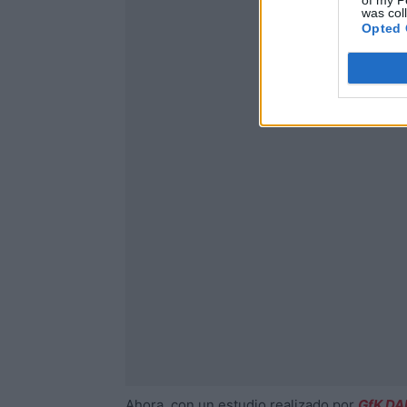
of my P
was col
Opted 
Ahora, con un estudio realizado por
GfK D