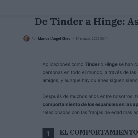
De Tinder a Hinge: As
-
Por
Manuel Angel Chao
14 marzo, 2025 06:14
Aplicaciones como
Tinder
o
Hinge
se han c
personas en todo el mundo, a través de las
amigos, y aunque hay quienes siguen siendo 
Después de muchos años entre nosotros, t
comportamiento de los españoles en las ap
relacionados con las franjas de edad más act
EL COMPORTAMIENTO 
1