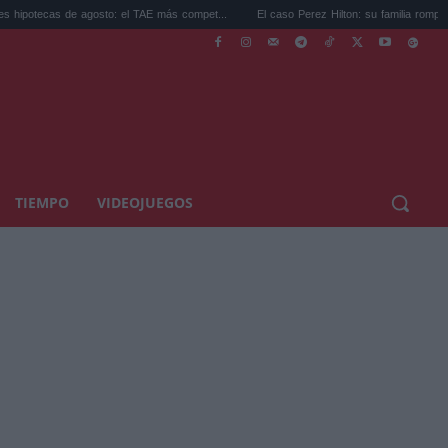
as de agosto: el TAE más compet...
El caso Perez Hilton: su familia rompe el silencio.
TIEMPO
VIDEOJUEGOS