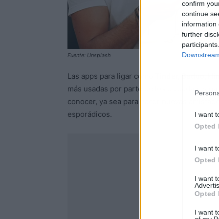
confirm you
continue se
information 
further disc
participants
Downstream 
Fuente: Unsplash
Las apps para ligar como
Tinder, Badoo, H
más usadas por parte de los ciudadanos para
Persona
conocer, ya sea para hacer nuevas amistades
esporádicos.
I want t
Opted 
I want t
Opted 
I want 
Advertis
Opted 
I want t