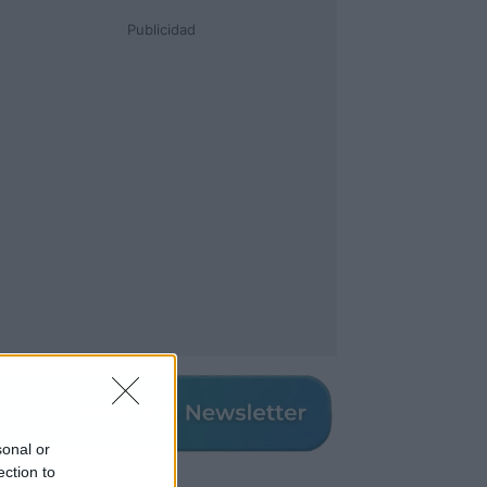
Publicidad
sonal or
ection to