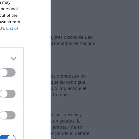
ou may
 personal
out of the
os más vistos
 downstream
B’s List of
Los 7 mejores discos de Bad
Bunny, ordenados de mejor a
peor
Tom Jones demuestra en
Madrid que su voz sigue
desafiando implacable el
paso del tiempo
Fuego en los cuernos y
millones en ayudas: la
rebelión antitaurina en
Alfafar enciende el debate