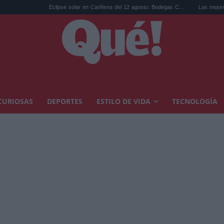
Eclipse solar en Cariñena del 12 agosto: Bodegas C...
Las mejores hipotec
CURIOSAS
DEPORTES
ESTILO DE VIDA
TECNOLOGÍA