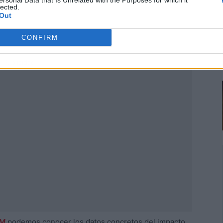
ersonal Data that Is Unrelated with the Purposes for which it
lected.
Out
CONFIRM
Publicidad
AM
podemos conocer los datos concretos del impacto