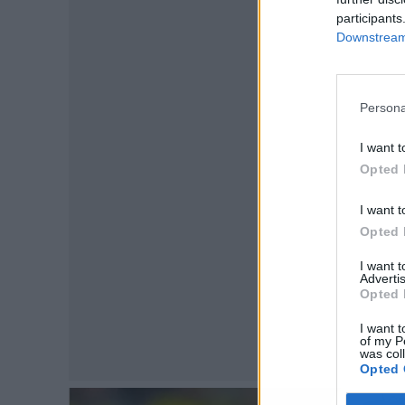
participants
Downstream 
Persona
P
I want t
Opted 
I want t
Opted 
I want 
Advertis
Opted 
I want t
of my P
was col
Opted 