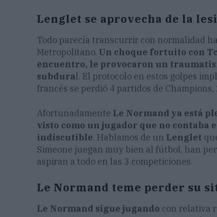
Lenglet se aprovecha de la le
Todo parecía transcurrir con normalidad has
Metropolitano.
Un choque fortuito con T
encuentro, le provocaron un traumati
subdura
l. El protocolo en estos golpes im
francés se perdió 4 partidos de Champions, 
Afortunadamente
Le Normand ya está pl
visto como un jugador que no contaba en
indiscutible
. Hablamos de un
Lenglet
que
Simeone juegan muy bien al fútbol, han per
aspiran a todo en las 3 competiciones.
Le Normand teme perder su sit
Le Normand sigue jugando
con relativa 