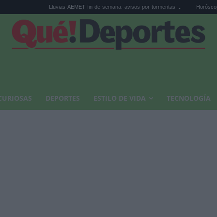
Lluvias AEMET fin de semana: avisos por tormentas ...
Horóscopo de Leo hoy, vi
CURIOSAS
DEPORTES
ESTILO DE VIDA
TECNOLOGÍA