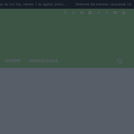
ernes 7 de agosto: prioriz...
Síndrome del impostor vacacional: cómo dejar de se...
TIEMPO
VIDEOJUEGOS