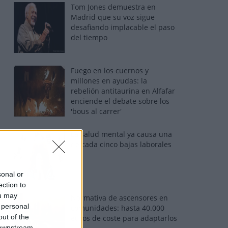
Tom Jones demuestra en
Madrid que su voz sigue
desafiando implacable el paso
del tiempo
Fuego en los cuernos y
millones en ayudas: la
rebelión antitaurina en Alfafar
enciende el debate sobre los
'bous al carrer'
La salud mental ya causa una
de cada cinco bajas laborales
sonal or
ection to
ou may
Normativa de ascensores en
 personal
comunidades: hasta 40.000
out of the
euros de coste para adaptarlos
 downstream