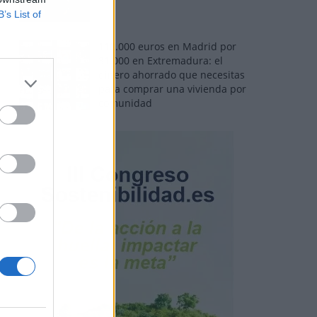
B’s List of
110.000 euros en Madrid por
31.000 en Extremadura: el
dinero ahorrado que necesitas
para comprar una vivienda por
comunidad