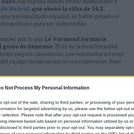
a Euro
con España siendo titular indiscutible y
 de Madrid
, que abonó la cifra de 34,5
unque nacionalizado español, se había ganado el
etropolitano para ser indiscutible.
ermoso, por lo que
Le Normand formaría
l gusto de Simeone
. El ex de la Real Sociedad
tlético mejoró claramente. Los resultados no eran
 del equipo tardaron mucho en conectarse. Pero
o Not Process My Personal Information
to opt-out of the sale, sharing to third parties, or processing of your per
formation for targeted advertising by us, please use the below opt-out s
r selection. Please note that after your opt-out request is processed y
eing interest-based ads based on personal information utilized by us or
disclosed to third parties prior to your opt-out. You may separately opt-
losure of your personal information by third parties on the IAB’s list of