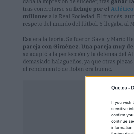
daba la impresión de suceder, tras
ganar l
tras concretarse su
fichaje por el
Atlético
millones
a la Real Sociedad. El francés, a
respeto del mundo del fútbol. Y llegaba al M
Esa era la teoría. Se fueron Savic y Mario H
pareja con Giménez. Una pareja muy de
se adaptó a la perfección y la defensa del A
demasiado halagüeños, ya que otras piezas
el rendimiento de Robin era bueno.
Que.es -
D
If you wish 
sensitive in
confirm you
continue se
information 
further disc