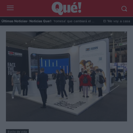
El giro de Máximo en 'La Promesa' que cambiará el ...
El 'Me voy a casar con ella
Últimas Noticias
- Noticias Que!:
Estilo de vida