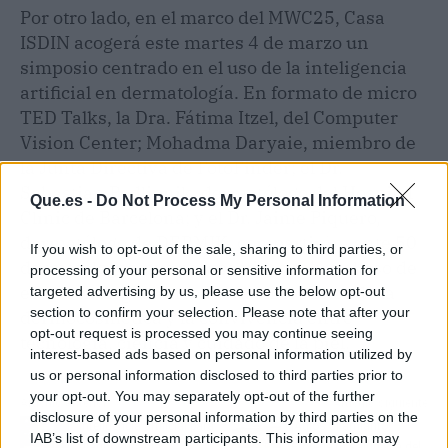
Por otro lado, en el marco del MWC25, Casa
ISDIN acogerá este martes 4 de marzo un
simposio centrado en el uso de la inteligencia
artificial en dermatología. En formato de micro
TED Talks, la Dra. Fátima Itzel, del Computer
Vision Center; Mohadma Daryaie, miembro de
la Junta Directiva de FotoFinder; el Dr.
Sebastian Podlipnik, dermatólogo del Hospital
Que.es -
Do Not Process My Personal Information
Clínic de Barcelona; y el Dr. Jaime Piquero,
dermatólogo de DERMIK, compartirán, ante 50
If you wish to opt-out of the sale, sharing to third parties, or
dermatólogos, sus perspectivas sobre el uso de
processing of your personal or sensitive information for
esta tecnología innovadora en el sector de la
targeted advertising by us, please use the below opt-out
section to confirm your selection. Please note that after your
dermocosmética y la convivencia entre
opt-out request is processed you may continue seeing
tecnología, ciencia y cuidado de la piel.
interest-based ads based on personal information utilized by
us or personal information disclosed to third parties prior to
your opt-out. You may separately opt-out of the further
Artículo anterior
Artículo siguiente
disclosure of your personal information by third parties on the
Inteligencia artificial para
¡Adiós al amianto!
IAB’s list of downstream participants. This information may
diagnosticar la
Protege tu salud y la del