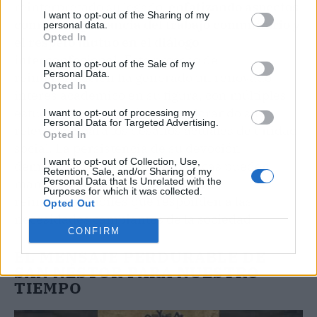
reinterpretado su legado,
enfatizando aspectos
I want to opt-out of the Sharing of my
como la importancia del trabajo comunitario y
personal data.
Opted In
el respeto mutuo en el diálogo
interconfesional.
Este proceso de
I want to opt-out of the Sale of my
Personal Data.
reinterpretación ha generado un renovado
Opted In
interés académico en su figura, con múltiples
estudios contemporáneos explorando su
I want to opt-out of processing my
Personal Data for Targeted Advertising.
relevancia para los desafíos actuales de unidad
Opted In
social. La persistencia de su devoción
I want to opt-out of Collection, Use,
demuestra cómo figuras históricas pueden
Retention, Sale, and/or Sharing of my
mantener su vigencia a través de
Personal Data that Is Unrelated with the
Purposes for which it was collected.
reinterpretaciones que responden a las
Opted Out
necesidades cambiantes de la sociedad.
CONFIRM
EL MENSAJE PERDURABLE DE
SAN NÉSTOR PARA NUESTRO
TIEMPO