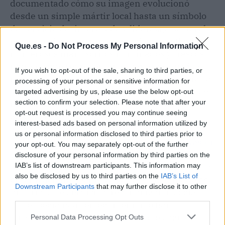
documentado cómo su imagen evolucionó
desde un simple mártir local hasta un símbolo
de servicio desinteresado y liderazgo pastoral
en la Iglesia. Esta transformación se refleja en
Que.es -
Do Not Process My Personal Information
numerosos manuscritos iluminados y frescos
murales que representan escenas de su vida,
If you wish to opt-out of the sale, sharing to third parties, or
muchos de los cuales han sobrevivido gracias a
processing of your personal or sensitive information for
la dedicación de comunidades monásticas que
targeted advertising by us, please use the below opt-out
reconocían en él un modelo de santidad
section to confirm your selection. Please note that after your
opt-out request is processed you may continue seeing
accesible.
interest-based ads based on personal information utilized by
us or personal information disclosed to third parties prior to
En tiempos modernos, la devoción a
San Néstor
your opt-out. You may separately opt-out of the further
ha encontrado nuevas expresiones,
disclosure of your personal information by third parties on the
particularmente en comunidades ecuménicas y
IAB’s list of downstream participants. This information may
also be disclosed by us to third parties on the
IAB’s List of
organizaciones benéficas que buscan modelos
Downstream Participants
that may further disclose it to other
históricos de servicio y reconciliación social.
third parties.
Los especialistas en ecumenismo han
observado cómo estas comunidades han
Personal Data Processing Opt Outs