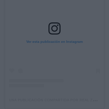
Ver esta publicación en Instagram
U
NA PUBLICACIÓN COMPARTIDA POR REAL ZARAGOZA (@REALZARAGOZA)