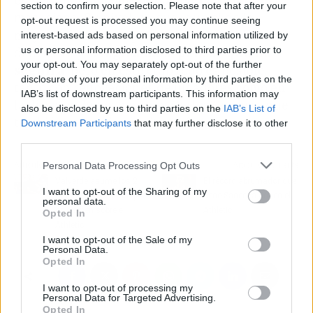
en verano y su continuidad parece cada vez
section to confirm your selection. Please note that after your
más lejana. Su nivel, al igual que el de la
opt-out request is processed you may continue seeing
mayoría de sus compañeros, está siendo
interest-based ads based on personal information utilized by
us or personal information disclosed to third parties prior to
deficiente y la
lógica hace pensar que no
your opt-out. You may separately opt-out of the further
seguirá
, pero en este club todo es posible,
disclosure of your personal information by third parties on the
tanto con renovaciones de jugadores como en
IAB’s list of downstream participants. This information may
la director deportivo Juan Carlos Cordero, que
also be disclosed by us to third parties on the
IAB’s List of
también es una incógnita su futuro
Downstream Participants
that may further disclose it to other
third parties.
Personal Data Processing Opt Outs
Artículo anterior
Artículo siguiente
Valverde asume los 2
El récord abrumador que
I want to opt-out of the Sharing of my
grandes problemas que
tiene Sancet a tiro en el
personal data.
se ciernen sobre el
Athletic
Opted In
Athletic
I want to opt-out of the Sale of my
Personal Data.
Opted In
I want to opt-out of processing my
Personal Data for Targeted Advertising.
Opted In