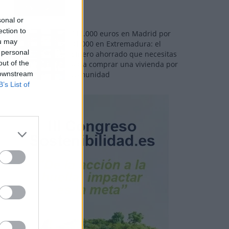
sonal or
ection to
110.000 euros en Madrid por
ou may
31.000 en Extremadura: el
 personal
dinero ahorrado que necesitas
out of the
para comprar una vivienda por
 downstream
comunidad
B’s List of