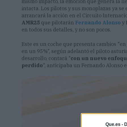
mismo impacto, la emoción que genera la l
intacta. Los pilotos y sus monoplazas ya s
arrancará la acción en el Circuito Internaci
AMR25
que pilotarán
Fernando Alonso
y
en todos sus detalles, y no son pocos.
Este es un coche que presenta cambios "en 
en un 95%", según adelantó el piloto astur
desarrollo, contará "
con un nuevo enfoqu
perdido
", anticipaba un Fernando Alonso e
Que.es -
D