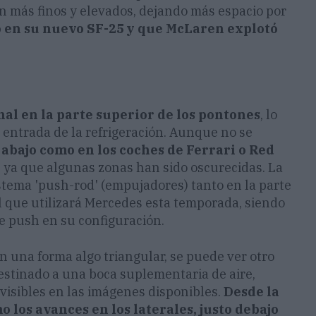
son más finos y elevados, dejando más espacio por
 en su nuevo SF-25 y que McLaren explotó
nal en la parte superior de los pontones
, lo
 entrada de la refrigeración. Aunque no se
 abajo como en los coches de Ferrari o Red
e, ya que algunas zonas han sido oscurecidas. La
istema 'push-rod' (empujadores) tanto en la parte
l que utilizará Mercedes esta temporada, siendo
e push en su configuración.
on una forma algo triangular, se puede ver otro
estinado a una boca suplementaria de aire,
isibles en las imágenes disponibles.
Desde la
o los avances en los laterales, justo debajo