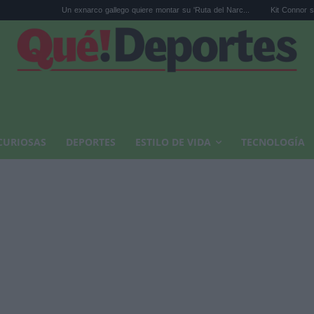
Un exnarco gallego quiere montar su 'Ruta del Narc...
Kit Connor será Cíclope en
CURIOSAS
DEPORTES
ESTILO DE VIDA
TECNOLOGÍA