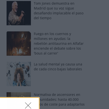
Tom Jones demuestra en
Madrid que su voz sigue
desafiando implacable el paso
del tiempo
Fuego en los cuernos y
millones en ayudas: la
rebelión antitaurina en Alfafar
enciende el debate sobre los
'bous al carrer'
La salud mental ya causa una
de cada cinco bajas laborales
Normativa de ascensores en
comunidades: hasta 40.000
euros de coste para adaptarlos