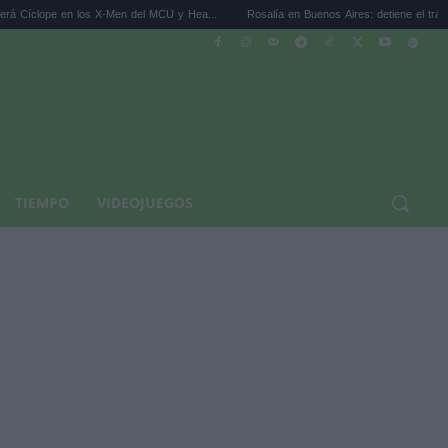
 los X-Men del MCU y Hea...
Rosalía en Buenos Aires: detiene el tráfico y se s...
TIEMPO
VIDEOJUEGOS