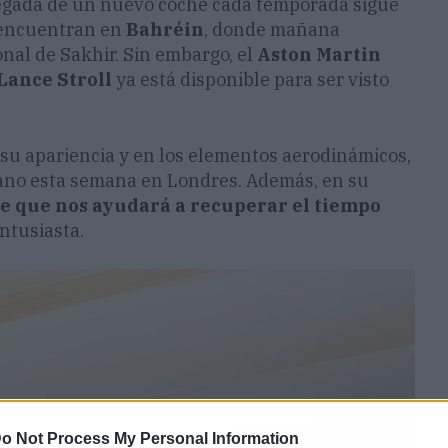
legada de un nuevo coche cada temporada sigue
e encuentran en
Bahréin
, donde mañana
onal de Sakhir. Sin embargo, el
Aston Martin
Lance Stroll
ya está disponible para ser visto
su apariencia y en los elementos aerodinámicos,
iano esta semana en Londres. Además, en su
e que nos ayudará a recuperar el tiempo
ntusiasta.
o Not Process My Personal Information