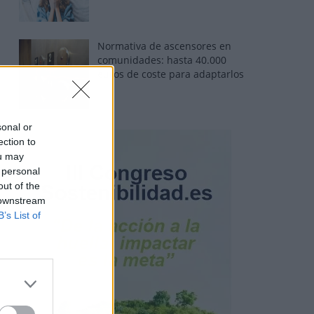
Normativa de ascensores en
comunidades: hasta 40.000
euros de coste para adaptarlos
sonal or
ection to
ou may
 personal
out of the
 downstream
B’s List of