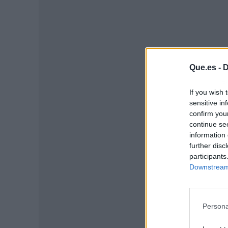
Que.es -
D
P
If you wish 
sensitive in
confirm you
continue se
information 
further disc
participants
Downstream 
Persona