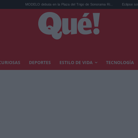
 debuta en la Plaza del Trigo de Sonorama Ri...
Eclipse solar en Cariñena del 12 
CURIOSAS
DEPORTES
ESTILO DE VIDA
TECNOLOGÍA