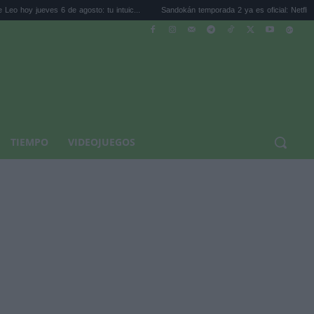
 6 de agosto: tu intuic...
Sandokán temporada 2 ya es oficial: Netflix toma e...
TIEMPO
VIDEOJUEGOS