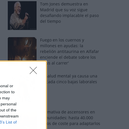
Tom Jones demuestra en
Madrid que su voz sigue
desafiando implacable el paso
del tiempo
Fuego en los cuernos y
millones en ayudas: la
rebelión antitaurina en Alfafar
enciende el debate sobre los
'bous al carrer'
La salud mental ya causa una
de cada cinco bajas laborales
sonal or
ection to
ou may
 personal
out of the
Normativa de ascensores en
 downstream
comunidades: hasta 40.000
B’s List of
euros de coste para adaptarlos