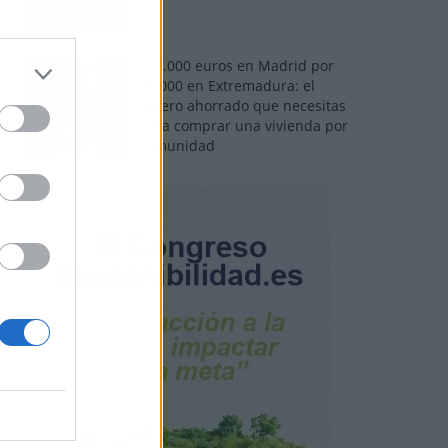
110.000 euros en Madrid por
31.000 en Extremadura: el
dinero ahorrado que necesitas
para comprar una vivienda por
comunidad