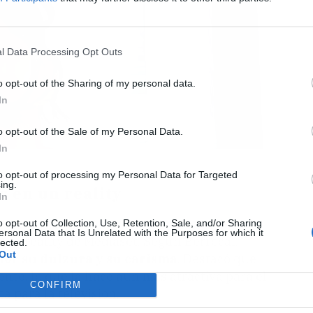
l Data Processing Opt Outs
o opt-out of the Sharing of my personal data.
In
o opt-out of the Sale of my Personal Data.
In
to opt-out of processing my Personal Data for Targeted
ing.
r en un reality
In
Berrocal, ha hablado recientemente sobre la
o opt-out of Collection, Use, Retention, Sale, and/or Sharing
ersonal Data that Is Unrelated with the Purposes for which it
lgún reality de Mediaset. Según Berrocal,
lected.
Out
or su dulzura y su carisma
. Destacó que
nte, lo que la hace aún más atractiva para el
CONFIRM
 para la televisión.