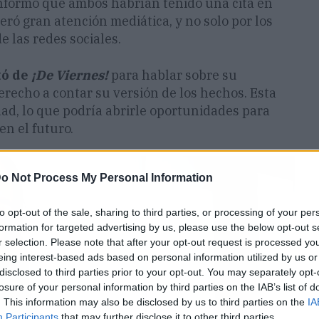
informó que ambos habrían tenido una cita en
eró gran atención mediática, y no solo por los
 las redes sociales.
tó de
¡De Viernes!
para hablar sobre su
recho a contar su versión de los hechos. Esta
dad, lo que podría abrirle oportunidades para
en el futuro.
o Not Process My Personal Information
to opt-out of the sale, sharing to third parties, or processing of your per
formation for targeted advertising by us, please use the below opt-out s
r selection. Please note that after your opt-out request is processed y
eing interest-based ads based on personal information utilized by us or
disclosed to third parties prior to your opt-out. You may separately opt-
losure of your personal information by third parties on the IAB’s list of
. This information may also be disclosed by us to third parties on the
IA
Participants
that may further disclose it to other third parties.