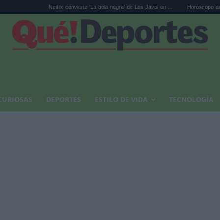
Netflix convierte 'La bola negra' de Los Javis en ...
Horóscopo de Leo hoy jueves
CURIOSAS
DEPORTES
ESTILO DE VIDA
TECNOLOGÍA