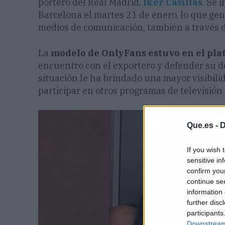
portero del Real Madrid,
Iker Casillas
. Se 
Barcelona el martes 21 de enero, lo que gen
medios de comunicación, también a través de
La
modelo de OnlyFans estuvo en el pla
encuentro con el exportero y defender su de
situación le ha brindado una mayor visibili
participar en otros programas de televisión 
Que.es -
D
If you wish 
sensitive in
confirm you
continue se
information 
further disc
participants
Downstream 