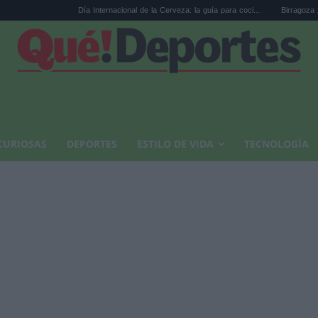
Día Internacional de la Cerveza: la guía para coci...
Birragoza 2026: el festiv
CURIOSAS
DEPORTES
ESTILO DE VIDA
TECNOLOGÍA