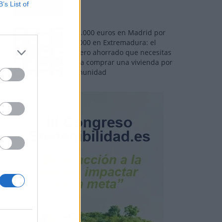
B’s List of
110.000 euros en Madrid por
31.000 en Extremadura: el
dinero ahorrado que necesitas
para comprar una vivienda por
comunidad