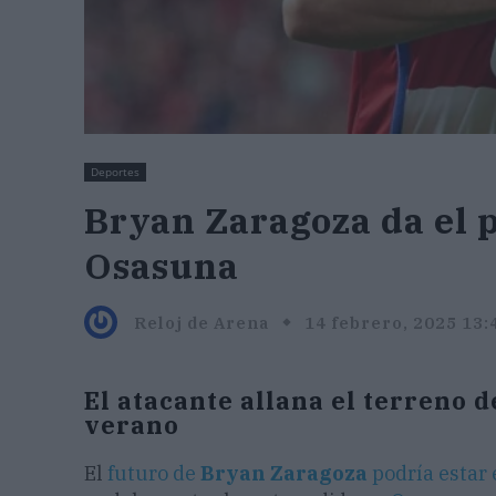
Deportes
Bryan Zaragoza da el p
Osasuna
Reloj de Arena
14 febrero, 2025 13:
El atacante allana el terreno d
verano
El
futuro de
Bryan Zaragoza
podría estar