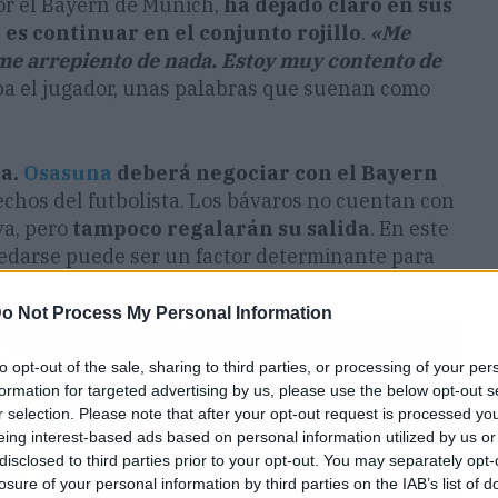
r el Bayern de Múnich,
ha dejado claro en sus
es continuar en el conjunto rojillo
.
«Me
me arrepiento de nada. Estoy muy contento de
aba el jugador, unas palabras que suenan como
la.
Osasuna
deberá negociar con el Bayern
echos del futbolista. Los bávaros no cuentan con
va, pero
tampoco regalarán su salida
. En este
quedarse puede ser un factor determinante para
o Not Process My Personal Information
to opt-out of the sale, sharing to third parties, or processing of your per
formation for targeted advertising by us, please use the below opt-out s
r selection. Please note that after your opt-out request is processed y
eing interest-based ads based on personal information utilized by us or
disclosed to third parties prior to your opt-out. You may separately opt-
losure of your personal information by third parties on the IAB’s list of