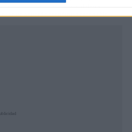
club navarro sabe que, para ello,
deberá
canzar un acuerdo económico razonable
.
ublicidad