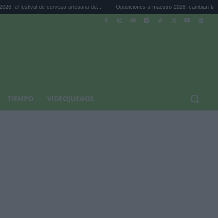
al de cerveza artesana de...
Oposiciones a maestro 2026: cambian la legislación...
TIEMPO
VIDEOJUEGOS