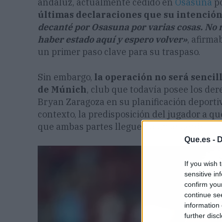
andaluz, actualmente cedido en
Osasuna
po
últimas declaraciones que su intención 
decanté por Osasuna por varias cosas. No 
haber estado aquí y espero volver»
, afirm
un primer paso clave para su traspaso.
Sin embargo,
la operación no será sencil
de Múnich
, club que todavía posee los der
Bryan Zaragoza en su planificación deporti
contexto, la predisposición del jugador a 
que ambas partes lleguen a un acuerdo.
Que.es -
D
If you wish 
sensitive in
confirm you
continue se
information 
further disc