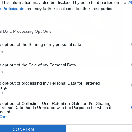
. This information may also be disclosed by us to third parties on the
IA
Participants
that may further disclose it to other third parties.
l Data Processing Opt Outs
o opt-out of the Sharing of my personal data.
In
o opt-out of the Sale of my Personal Data.
In
to opt-out of processing my Personal Data for Targeted
ing.
ropia
In
o opt-out of Collection, Use, Retention, Sale, and/or Sharing
ersonal Data that Is Unrelated with the Purposes for which it
lected.
ncaja en su proyecto y
hará todo lo posible
Out
. Su explosividad y capacidad para desbordar han
CONFIRM
a, y Vicente Moreno lo considera un activo