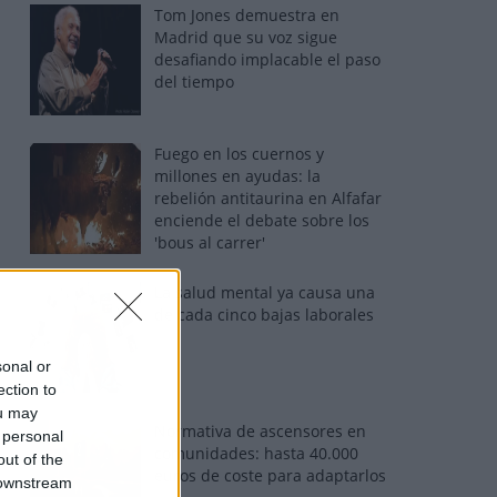
Tom Jones demuestra en
Madrid que su voz sigue
desafiando implacable el paso
del tiempo
Fuego en los cuernos y
millones en ayudas: la
rebelión antitaurina en Alfafar
enciende el debate sobre los
'bous al carrer'
La salud mental ya causa una
de cada cinco bajas laborales
sonal or
ection to
ou may
Normativa de ascensores en
 personal
comunidades: hasta 40.000
out of the
euros de coste para adaptarlos
 downstream