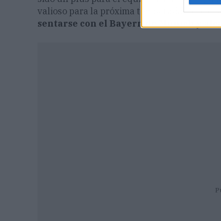
valioso para la próxima temporada. Pero el 
sentarse con el Bayern de Múnich y al
P