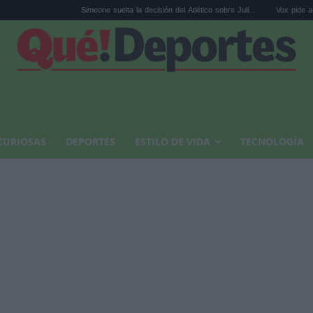
Simeone suelta la decisión del Atlético sobre Juli...
Vox pide activar el artícu
CURIOSAS
DEPORTES
ESTILO DE VIDA
TECNOLOGÍA