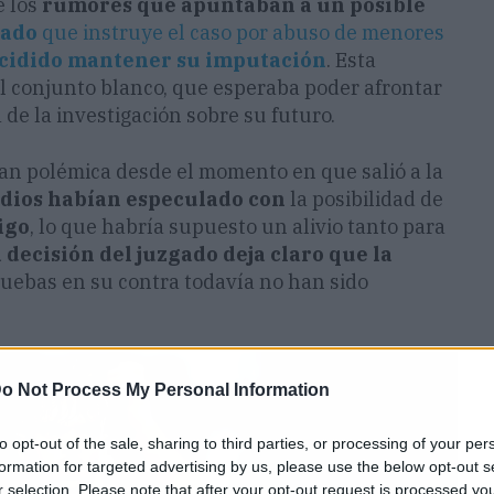
e los
rumores que apuntaban a un posible
gado
que instruye el caso por abuso de menores
cidido mantener su imputación
. Esta
el conjunto blanco, que esperaba poder afrontar
 de la investigación sobre su futuro.
an polémica desde el momento en que salió a la
edios habían especulado con
la posibilidad de
igo
, lo que habría supuesto un alivio tanto para
a decisión del juzgado deja claro que la
ruebas en su contra todavía no han sido
o Not Process My Personal Information
to opt-out of the sale, sharing to third parties, or processing of your per
formation for targeted advertising by us, please use the below opt-out s
r selection. Please note that after your opt-out request is processed y