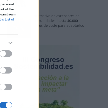
 personal
out of the
 downstream
Normativa de ascensores en
B’s List of
comunidades: hasta 40.000
euros de coste para adaptarlos