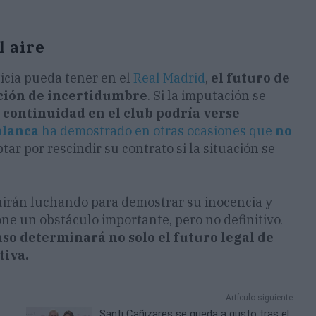
l aire
icia pueda tener en el
Real Madrid
,
el futuro de
ción de incertidumbre
. Si la imputación se
u continuidad en el club podría verse
blanca
ha demostrado en otras ocasiones que
no
tar por rescindir su contrato si la situación se
guirán luchando para demostrar su inocencia y
one un obstáculo importante, pero no definitivo.
aso determinará no solo el futuro legal de
tiva.
Artículo siguiente
Santi Cañizares se queda a gusto tras el