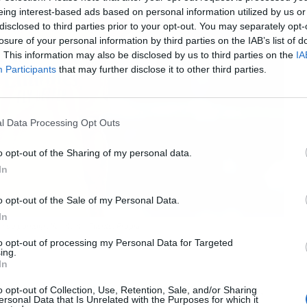
eing interest-based ads based on personal information utilized by us or
disclosed to third parties prior to your opt-out. You may separately opt-
losure of your personal information by third parties on the IAB’s list of
. This information may also be disclosed by us to third parties on the
IA
Participants
that may further disclose it to other third parties.
l Data Processing Opt Outs
o opt-out of the Sharing of my personal data.
In
o opt-out of the Sale of my Personal Data.
In
n de pornografía infantil. Fuente: Propia
to opt-out of processing my Personal Data for Targeted
ing.
In
a en un momento especialmente delicado,
o opt-out of Collection, Use, Retention, Sale, and/or Sharing
ersonal Data that Is Unrelated with the Purposes for which it