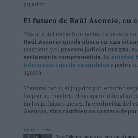
jugador.
El futuro de Raúl Asencio, en e
Más allá del impacto inmediato que esta not
Raúl Asencio queda ahora en una situa
mantiene y el
proceso judicial avanza, s
seriamente comprometida
. La
entidad 
tolera este tipo de escándalos
y podría op
agrava.
Mientras tanto, el jugador y su entorno se
limpiar su nombre. El varapalo judicial sup
En los próximos meses,
la evolución del c
Asencio, sino también su carrera depor
Artículo anterior
Sara Sálamo, pareja de Isco, da el cante