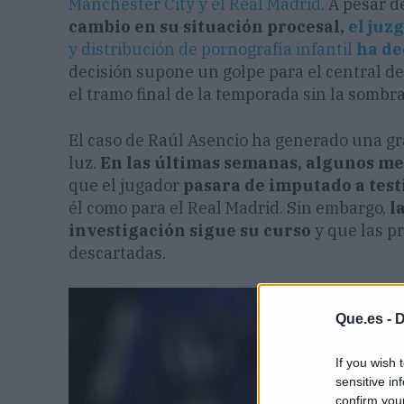
Manchester City y el Real Madrid
. A pesar d
cambio en su situación procesal,
el juz
y distribución de pornografía infantil
ha de
decisión supone un golpe para el central d
el tramo final de la temporada sin la sombra
El caso de Raúl Asencio ha generado una gr
luz.
En las últimas semanas, algunos m
que el jugador
pasara de imputado a test
él como para el Real Madrid. Sin embargo,
l
investigación sigue su curso
y que las p
descartadas.
Que.es -
D
If you wish 
sensitive in
confirm you