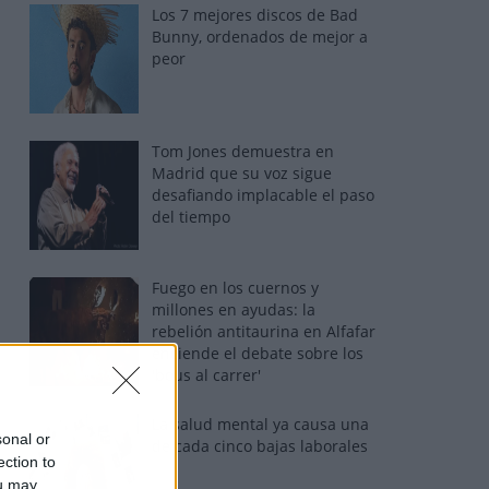
Los 7 mejores discos de Bad
Bunny, ordenados de mejor a
peor
Tom Jones demuestra en
Madrid que su voz sigue
desafiando implacable el paso
del tiempo
Fuego en los cuernos y
millones en ayudas: la
rebelión antitaurina en Alfafar
enciende el debate sobre los
'bous al carrer'
La salud mental ya causa una
sonal or
de cada cinco bajas laborales
ection to
ou may