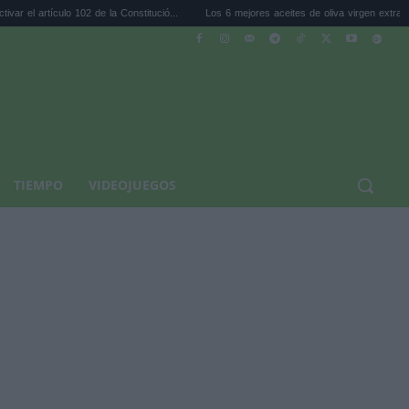
lo 102 de la Constitució...
Los 6 mejores aceites de oliva virgen extra de sup...
TIEMPO
VIDEOJUEGOS