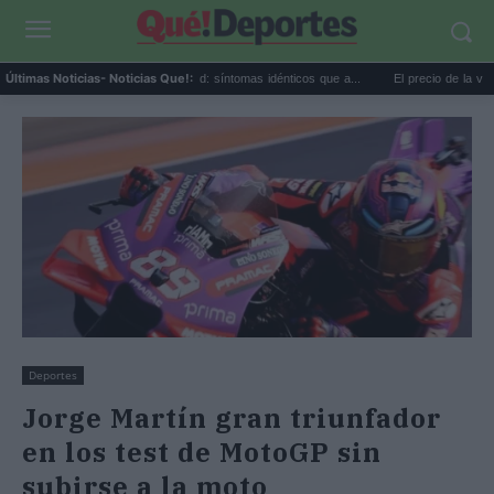
Calor extremo y ansiedad: síntomas idénticos que a...
El precio de la vivienda en 
Últimas Noticias
- Noticias Que!:
Deportes
Jorge Martín gran triunfador
en los test de MotoGP sin
subirse a la moto