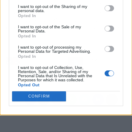
equipo han elevado las expectativas de cara a
I want to opt-out of the Sharing of my
personal data.
la próxima temporada, alimentando la
Opted In
posibilidad de que Martín pueda estar más
cerca de desafiar a la Ducati de lo que él mismo
I want to opt-out of the Sale of my
Personal Data.
imaginaba.
Opted In
I want to opt-out of processing my
Personal Data for Targeted Advertising.
Artículo anterior
Artículo siguiente
Opted In
Jesús Areso activa
Mark Williams rompe su
alarmas en el Athletic
fichaje por los Lakers y
I want to opt-out of Collection, Use,
Retention, Sale, and/or Sharing of my
tras llamada de la
mete en un lío al equipo
Personal Data that Is Unrelated with the
Premier
Purposes for which it was collected.
Opted Out
CONFIRM