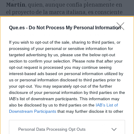
Martín
, quien, aunque confía plenamente en
el proyecto de la marca italiana, es consciente
de que aún no están en condiciones de luchar
por el campeonato. Su principal objetivo al
Que.es -
Do Not Process My Personal Information
unirse al equipo era impulsar su crecimiento y
posicionarlo en las primeras filas de la parrilla,
If you wish to opt-out of the sale, sharing to third parties, or
processing of your personal or sensitive information for
un reto que parece estar tomando forma tras el
targeted advertising by us, please use the below opt-out
primer día de test en Tailandia. Con el
section to confirm your selection. Please note that after your
rendimiento mostrado en Buriram, la afición ya
opt-out request is processed you may continue seeing
empieza a ilusionarse con la posibilidad de ver
interest-based ads based on personal information utilized by
a Martín peleando regularmente por la victoria.
us or personal information disclosed to third parties prior to
your opt-out. You may separately opt-out of the further
disclosure of your personal information by third parties on the
Lo más complicado para
Jorge Martín es que
IAB’s list of downstream participants. This information may
afrontará el primer Gran Premio sin
also be disclosed by us to third parties on the
IAB’s List of
apenas referencias
, ya que solo tuvo la
Downstream Participants
that may further disclose it to other
oportunidad de completar 13 vueltas con la
third parties.
Aprilia antes de su accidente. Sin embargo, los
Personal Data Processing Opt Outs
prometedores resultados de su compañero de