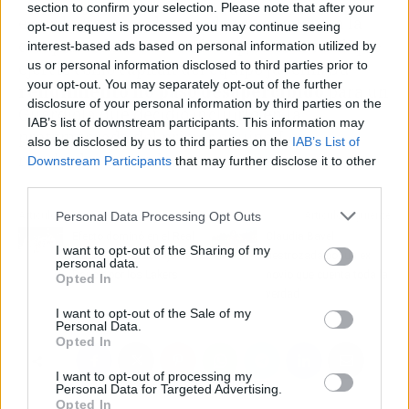
section to confirm your selection. Please note that after your
e sus logros más destacados se encuentra la
opt-out request is processed you may continue seeing
conquista de la FA Youth Cup, torneo en el que
interest-based ads based on personal information utilized by
us or personal information disclosed to third parties prior to
ejerció como capitán del equipo juvenil. Su
your opt-out. You may separately opt-out of the further
rendimiento no pasó desapercibido
para un
disclosure of your personal information by third parties on the
Guardiola que decidió incluirlo en la
IAB’s list of downstream participants. This information may
pretemporada del primer equipo. Los
also be disclosed by us to third parties on the
IAB’s List of
resultados no tardaron en msotrarse.
Downstream Participants
that may further disclose it to other
third parties.
Personal Data Processing Opt Outs
Artículo anterior
Artículo siguiente
Efecto dominó en el Real
Claudia Bavel
I want to opt-out of the Sharing of my
Madrid tras el fichaje de
destrozada por un ex
personal data.
Doncic por los Lakers
novio que cuenta toda la
Opted In
verdad
I want to opt-out of the Sale of my
Personal Data.
Opted In
I want to opt-out of processing my
Personal Data for Targeted Advertising.
Opted In