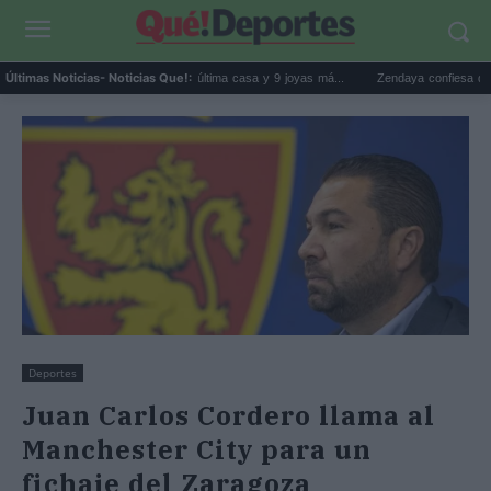
Estrenos de streaming: La última casa y 9 joyas má...
Zendaya confiesa que 'Lo impo
Últimas Noticias
- Noticias Que!:
Deportes
Juan Carlos Cordero llama al
Manchester City para un
fichaje del Zaragoza