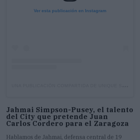
Ver esta publicación en Instagram
U
NA PUBLICACIÓN COMPARTIDA DE UNIQUE SPORTS GROUP (@UNIQUESG.UK)
Jahmai Simpson-Pusey, el talento
del City que pretende Juan
Carlos Cordero para el Zaragoza
Hablamos de Jahmai, defensa central de 19