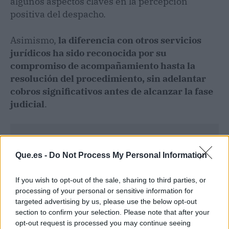
algunos aspectos claves en la percepción
positiva del despacho.
Asimismo,
la diferencia con otros servicios
jurídicos ha sido reconocida por su
compromiso de acompañamiento hasta la
resolución del procedimiento, sin adelantar
cobros significativos antes de alcanzar la fase
judicial
.
Que.es -
Do Not Process My Personal Information
If you wish to opt-out of the sale, sharing to third parties, or
processing of your personal or sensitive information for
targeted advertising by us, please use the below opt-out
section to confirm your selection. Please note that after your
opt-out request is processed you may continue seeing