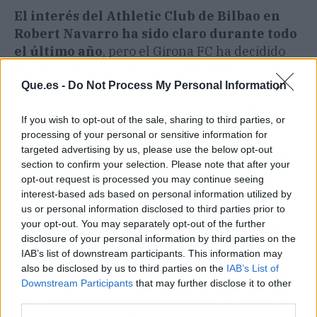
El interés del Athletic Club de Bilbao en
Robert Navarro ha sido claro durante todo
el último año
, pero el Girona FC ha decidido
acelerar las negociaciones para adelantarse al
conjunto vasco. El club de Míchel sabe que el
Que.es -
Do Not Process My Personal Information
mercado de fichajes es altamente competitivo,
If you wish to opt-out of the sale, sharing to third parties, or
pero confía en la posibilidad de convencer al
processing of your personal or sensitive information for
jugador y ofrecerle un proyecto deportivo
targeted advertising by us, please use the below opt-out
atractivo. La estrategia del Girona es ofrecerle a
section to confirm your selection. Please note that after your
Navarro la oportunidad de jugar un
papel
opt-out request is processed you may continue seeing
protagonista
en su equipo, algo que podría
no
interest-based ads based on personal information utilized by
ser tan claro en el Athletic Club de Bilbao
,
us or personal information disclosed to third parties prior to
your opt-out. You may separately opt-out of the further
que cuenta con una plantilla más consolidada.
disclosure of your personal information by third parties on the
IAB’s list of downstream participants. This information may
Míchel ha destacado la capacidad del
Girona FC
also be disclosed by us to third parties on the
IAB’s List of
para competir en la parte alta de la tabla, y el
Downstream Participants
that may further disclose it to other
club catalán está demostrando ser un destino
third parties.