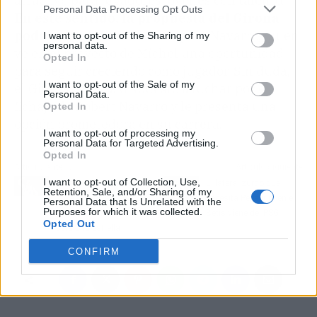
atractivo para jugadores jóvenes con talento.
Personal Data Processing Opt Outs
En este sentido, la propuesta del Girona
podría ser más atractiva
para Navarro, quien
I want to opt-out of the Sharing of my
personal data.
ve en el proyecto de Míchel una oportunidad
Opted In
para seguir creciendo como jugador. Sin duda,
I want to opt-out of the Sale of my
el Girona FC está dispuesto a luchar por el
Personal Data.
fichaje de Robert Navarro y le presenta una
Opted In
opción prometedora en su carrera.
I want to opt-out of processing my
Personal Data for Targeted Advertising.
Opted In
Artículo anterior
Artículo siguiente
I want to opt-out of Collection, Use,
Emerge otro genio como
El lateral zurdo que
Retention, Sale, and/or Sharing of my
Luka Doncic en la
necesita Pellegrini en el
Personal Data that Is Unrelated with the
Purposes for which it was collected.
cantera del Real Madrid:
Betis viene del PSG
Opted Out
será una estrella
CONFIRM