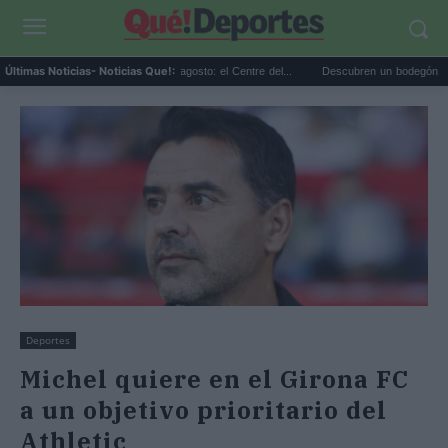
lanes gratis en Valencia en agosto: el Centre del...
Descubren un bodegón de Clara Pe
Últimas Noticias
- Noticias Que!:
Deportes
Michel quiere en el Girona FC
a un objetivo prioritario del
Athletic