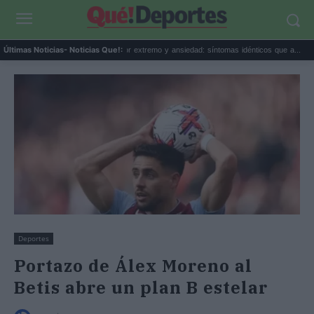
Calor extremo y ansiedad: síntomas idénticos que a...
El pr
Últimas Noticias
- Noticias Que!:
Deportes
Portazo de Álex Moreno al
Betis abre un plan B estelar