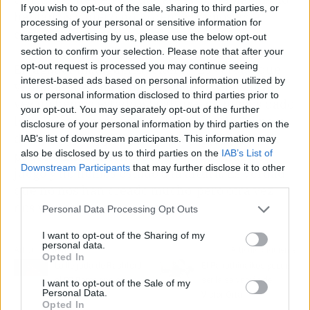
If you wish to opt-out of the sale, sharing to third parties, or
hablamos y luego no lo demostramos en el
processing of your personal or sensitive information for
campo, por lo menos hoy".
targeted advertising by us, please use the below opt-out
section to confirm your selection. Please note that after your
opt-out request is processed you may continue seeing
El jugador malagueño reiteró: "Es verdad que
interest-based ads based on personal information utilized by
veníamos de una dinámica buena y hoy otra
us or personal information disclosed to third parties prior to
vez no hemos estado a la altura, no hemos dado
your opt-out. You may separately opt-out of the further
lo suficiente para ganar un partido de Primera
disclosure of your personal information by third parties on the
división, y muy jodido. nos ha faltado todo, un
IAB’s list of downstream participants. This information may
also be disclosed by us to third parties on the
IAB’s List of
poquito más. Entender lo que necesitaba el
Downstream Participants
that may further disclose it to other
juego y no hemos estado a la altura. Es verdad
third parties.
que no nos han creado mucho, pero otra vez
nos vamos con cero puntos".
Personal Data Processing Opt Outs
I want to opt-out of the Sharing of my
personal data.
Artículo anterior
Artículo siguiente
Opted In
La llegada de Rashford
El Panathinaikos puede
al FC Barcelona se
ser la salvación de
I want to opt-out of the Sale of my
Personal Data.
complica
Victor Orta
Opted In