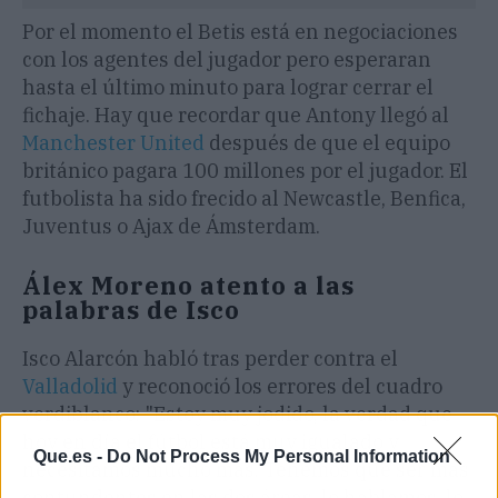
Por el momento el Betis está en negociaciones
con los agentes del jugador pero esperaran
hasta el último minuto para lograr cerrar el
fichaje. Hay que recordar que Antony llegó al
Manchester United
después de que el equipo
británico pagara 100 millones por el jugador. El
futbolista ha sido frecido al Newcastle, Benfica,
Juventus o Ajax de Ámsterdam.
Álex Moreno atento a las
palabras de Isco
Isco Alarcón habló tras perder contra el
Valladolid
y reconoció los errores del cuadro
verdiblanco: "Estoy muy jodido, la verdad que
hoy en día el fútbol está muy igualado y
Que.es -
Do Not Process My Personal Information
necesitamos mucho más. Tenemos que ser más
contundentes en las dos áreas, lo hablamos, lo