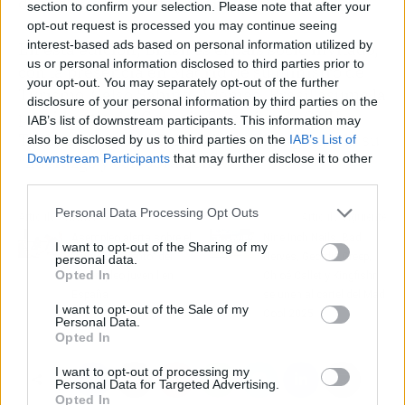
define nuestro sector”, señaló.
section to confirm your selection. Please note that after your
opt-out request is processed you may continue seeing
interest-based ads based on personal information utilized by
En esta edición, Brasil es el país socio invitado,
us or personal information disclosed to third parties prior to
con la presencia en Madrid de su ministro de
your opt-out. You may separately opt-out of the further
Turismo, Celso Sabino. Además, Brasil asume la
disclosure of your personal information by third parties on the
presidencia del Consejo Ejecutivo de ONU
IAB’s list of downstream participants. This information may
Turismo para 2025. Pololikashvili agradeció su
also be disclosed by us to third parties on the
IAB’s List of
Downstream Participants
that may further disclose it to other
“liderazgo y colaboración”.
third parties.
Personal Data Processing Opt Outs
Artículo anterior
Artículo siguiente
Asempleo alerta sobre el
Nine Inch Nails, Bad
I want to opt-out of the Sharing of my
"enquistamiento" del
Nerves, Geordie Greep,
personal data.
Opted In
desempleo juvenil en
Chloé Callet y Kingfishr
España
se unen al cartel del Mad
I want to opt-out of the Sale of my
Cool 2025
Personal Data.
Opted In
I want to opt-out of processing my
Personal Data for Targeted Advertising.
Opted In