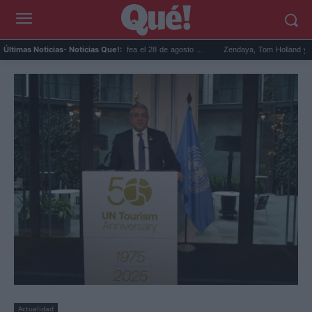
Prime Video revive a Betty la fea el 28 de agosto ...
Zendaya, Tom Holland y Chrissy Te
Últimas Noticias
- Noticias Que!:
Actualidad