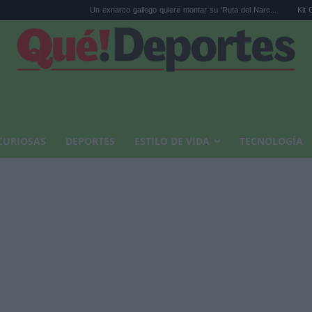
Un exnarco gallego quiere montar su 'Ruta del Narc...
Kit Connor será Cí
CURIOSAS
DEPORTES
ESTILO DE VIDA
TECNOLOGÍA