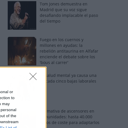
Tom Jones demuestra en
Madrid que su voz sigue
desafiando implacable el paso
del tiempo
Fuego en los cuernos y
millones en ayudas: la
rebelión antitaurina en Alfafar
enciende el debate sobre los
'bous al carrer'
La salud mental ya causa una
de cada cinco bajas laborales
sonal or
ection to
ou may
 personal
Normativa de ascensores en
out of the
comunidades: hasta 40.000
 downstream
euros de coste para adaptarlos
B’s List of