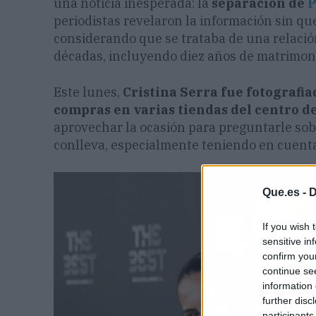
una noticia inesperada: la
separación de
P
periodistas revelaron la información sin que
considerando que se trataba de una relació
décadas, incluyendo diez años de matrimon
Este lunes,
Cristina Serra fue fotografi
compras en varias tiendas del centro d
aprovechar la ocasión para preguntarle sobr
conlleva, especialmente teniendo en cuenta 
Que.es -
D
If you wish 
sensitive in
confirm you
continue se
information 
further disc
participants