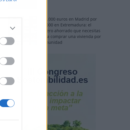
110.000 euros en Madrid por
31.000 en Extremadura: el
dinero ahorrado que necesitas
para comprar una vivienda por
comunidad