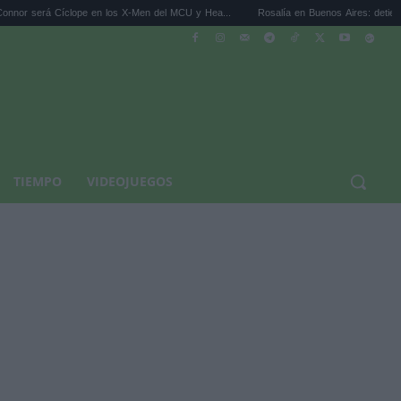
clope en los X-Men del MCU y Hea...
Rosalía en Buenos Aires: detiene el tráfico y se 
TIEMPO
VIDEOJUEGOS