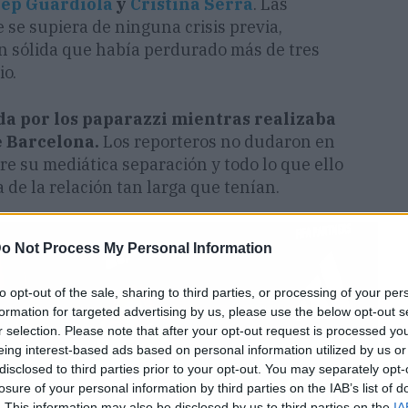
ep Guardiola
y
Cristina Serra
. Las
 se supiera de ninguna crisis previa,
n sólida que había perdurado más de tres
io.
ada por los paparazzi mientras realizaba
e Barcelona.
Los reporteros no dudaron en
e su mediática separación y todo lo que ello
de la relación tan larga que tenían.
o Not Process My Personal Information
to opt-out of the sale, sharing to third parties, or processing of your per
formation for targeted advertising by us, please use the below opt-out s
r selection. Please note that after your opt-out request is processed y
eing interest-based ads based on personal information utilized by us or
disclosed to third parties prior to your opt-out. You may separately opt-
losure of your personal information by third parties on the IAB’s list of
. This information may also be disclosed by us to third parties on the
IA