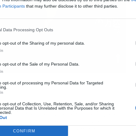
Participants
that may further disclose it to other third parties.
l Data Processing Opt Outs
o opt-out of the Sharing of my personal data.
In
o opt-out of the Sale of my Personal Data.
In
to opt-out of processing my Personal Data for Targeted
ing.
In
o opt-out of Collection, Use, Retention, Sale, and/or Sharing
eriodistas durante su salida en Barcelona,
ersonal Data that Is Unrelated with the Purposes for which it
lected.
untas de la prensa, que rápidamente dirigieron
Out
ión. Con una actitud serena, Cristina Serra
 consulta sobre su situación personal,
CONFIRM