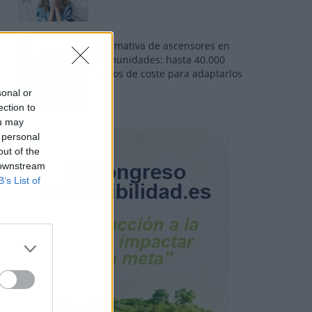
Normativa de ascensores en
comunidades: hasta 40.000
euros de coste para adaptarlos
sonal or
ection to
ou may
 personal
out of the
 downstream
B’s List of