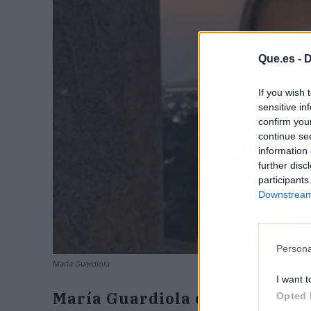
Que.es -
D
If you wish 
sensitive in
confirm you
continue se
information 
further disc
participants
Downstream 
Persona
Maria Guardiola
I want t
María Guardiola de pistas sobr
Opted 