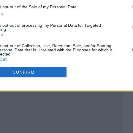
 sobre lo que pudo haber sucedido entre sus
o opt-out of the Sale of my Personal Data.
In
i padre y yo bromeamos diciendo que heredé su
lo perseguimos con una visión de túnel hasta
to opt-out of processing my Personal Data for Targeted
nza y el sentido de independencia", explica.
ing.
In
nético debido a sus carreras, pero mientras Pep
rra se distingue por su independencia, su pasión
o opt-out of Collection, Use, Retention, Sale, and/or Sharing
ersonal Data that Is Unrelated with the Purposes for which it
onas con caracteres fuertes, sin ninguna
lected.
 profundamente comprometidos con sus
Out
CONFIRM