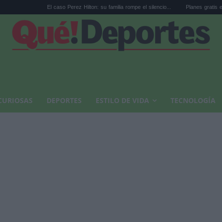
El caso Perez Hilton: su familia rompe el silencio...
Planes gratis en Valencia en ago
CURIOSAS
DEPORTES
ESTILO DE VIDA
TECNOLOGÍA