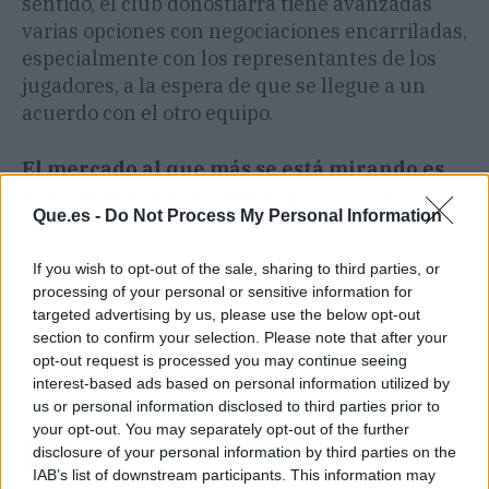
sentido, el club donostiarra tiene avanzadas
varias opciones con negociaciones encarriladas,
especialmente con los representantes de los
jugadores, a la espera de que se llegue a un
acuerdo con el otro equipo.
El mercado al que más se está mirando es
el alemán con la Bundesliga,
aunque
Que.es -
Do Not Process My Personal Information
también se mira en Italia. De la Premier han
recibido ofrecimientos, pero se consideran
If you wish to opt-out of the sale, sharing to third parties, or
complicados por su elevado coste al que no está
processing of your personal or sensitive information for
dispuesta a llegar la Real Sociedad. Lo que sí se
targeted advertising by us, please use the below opt-out
sabe es que Orkarsson todavía no está a su
section to confirm your selection. Please note that after your
mejor nivel.
opt-out request is processed you may continue seeing
interest-based ads based on personal information utilized by
us or personal information disclosed to third parties prior to
Artículo anterior
Artículo siguiente
your opt-out. You may separately opt-out of the further
disclosure of your personal information by third parties on the
Unai Emery vuelve a la
Golpe de efecto de Víctor
IAB’s list of downstream participants. This information may
carga por un crack del
Orta tras caerse el