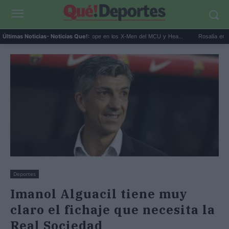
...
Kit Connor será Cíclope en los X-Men del MCU y Hea...
Rosalía en Buenos A
Últimas Noticias
- Noticias Que!:
Deportes
Imanol Alguacil tiene muy
claro el fichaje que necesita la
Real Sociedad