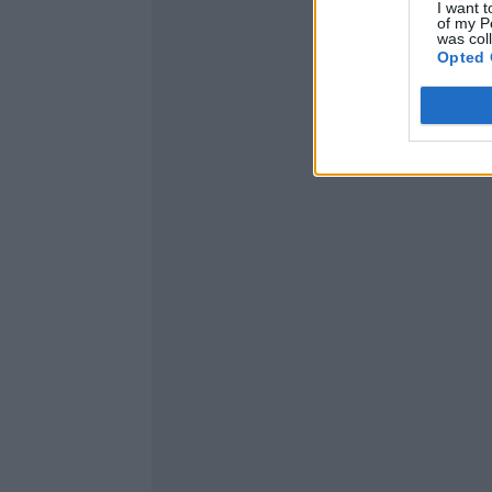
I want t
of my P
was col
Opted 