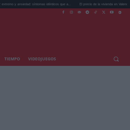
ansiedad: síntomas idénticos que a...
El precio de la vivienda en Valencia sube a 3.48
TIEMPO
VIDEOJUEGOS