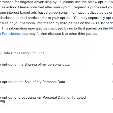
formation for targeted advertising by us, please use the below opt-out s
r selection. Please note that after your opt-out request is processed y
omparar
precios
es fundamental. Sin embargo, el
eing interest-based ads based on personal information utilized by us or
, que deberían ser una herramienta útil, muchas veces
disclosed to third parties prior to your opt-out. You may separately opt-
 exige que los productos incluyan el
precio por unidad
losure of your personal information by third parties on the IAB’s list of
L
a permitir una comparación sencilla entre productos
. This information may also be disclosed by us to third parties on the
IA
Participants
that may further disclose it to other third parties.
sentan errores de cálculo, carecen de la información
l Data Processing Opt Outs
U, la práctica conocida como
"reduflación"
, donde los
to manteniendo el mismo precio, hace aún más
o opt-out of the Sharing of my personal data.
n esta herramienta, los consumidores no pueden
In
ando más por menos.
o opt-out of the Sale of my Personal Data.
In
to opt-out of processing my Personal Data for Targeted
ing.
In