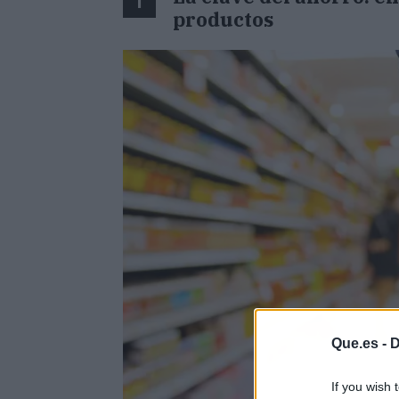
1
productos
Que.es -
D
If you wish 