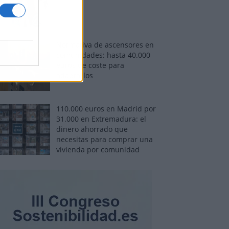
Normativa de ascensores en
comunidades: hasta 40.000
euros de coste para
adaptarlos
110.000 euros en Madrid por
31.000 en Extremadura: el
dinero ahorrado que
necesitas para comprar una
vivienda por comunidad