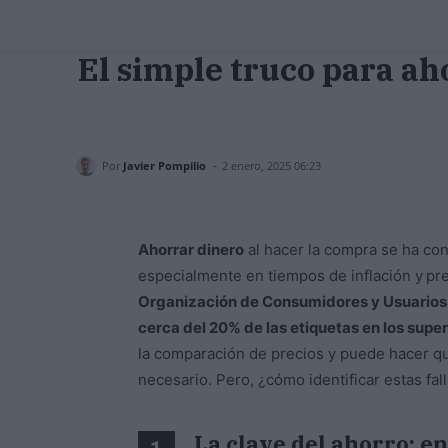
El simple truco para ah
-
Por
Javier Pompilio
2 enero, 2025 06:23
Ahorrar dinero
al hacer la compra se ha conv
especialmente en tiempos de inflación y
pre
Organización de Consumidores y Usuario
cerca del 20% de las etiquetas en los sup
la comparación de precios y puede hacer q
necesario. Pero, ¿cómo identificar estas fa
La clave del ahorro: en