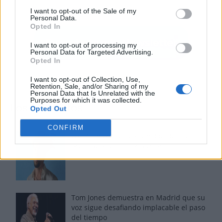
I want to opt-out of the Sale of my
Personal Data.
Opted In
I want to opt-out of processing my
Personal Data for Targeted Advertising.
Opted In
I want to opt-out of Collection, Use,
Retention, Sale, and/or Sharing of my
Personal Data that Is Unrelated with the
Purposes for which it was collected.
Los más vistos
Opted Out
CONFIRM
Los 7 mejores discos de Bad Bunny,
ordenados de mejor a peor
Tom Jones demuestra en Madrid que su
voz sigue desafiando implacable el paso
del tiempo