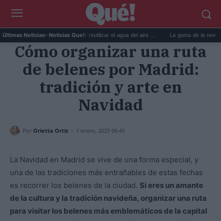
...
6 usos prácticos para reutilizar el agua del aire ...
La goma de la nevera: el 
Últimas Noticias
- Noticias Que!:
Cómo organizar una ruta
de belenes por Madrid:
tradición y arte en
Navidad
-
Por
Orietta Ortiz
1 enero, 2025 06:45
La Navidad en Madrid se vive de una forma especial, y
una de las tradiciones más entrañables de estas fechas
es recorrer los belenes de la ciudad.
Si eres un amante
de la cultura y la tradición navideña, organizar una ruta
para visitar los belenes más emblemáticos de la capital