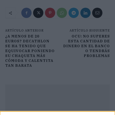
ARTÍCULO ANTERIOR
ARTÍCULO SIGUIENTE
¿A MENOS DE 20
OCU: NO SUPERES
EUROS? DECATHLON
ESTA CANTIDAD DE
SE HA TENIDO QUE
DINERO EN EL BANCO
EQUIVOCAR PONIENDO
O TENDRÁS
SU CHAQUETA MÁS
PROBLEMAS
CÓMODA Y CALENTITA
TAN BARATA