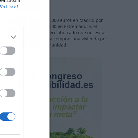
 downstream
B’s List of
110.000 euros en Madrid por
31.000 en Extremadura: el
dinero ahorrado que necesitas
para comprar una vivienda por
comunidad