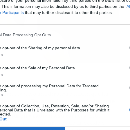
losure of your personal information by third parties on the IAB’s list of
. This information may also be disclosed by us to third parties on the
IA
Participants
that may further disclose it to other third parties.
l Data Processing Opt Outs
o opt-out of the Sharing of my personal data.
In
o opt-out of the Sale of my Personal Data.
In
guez
to opt-out of processing my Personal Data for Targeted
ing.
' han revelado una drástica decisión que ha
In
 profesional.
Después de compartir durante
o opt-out of Collection, Use, Retention, Sale, and/or Sharing
empresa de implantes capilares que tenía
ersonal Data that Is Unrelated with the Purposes for which it
lected.
 dar un giro radical a su carrera
. Esta
Out
trayectoria profesional, ya que ha decidido