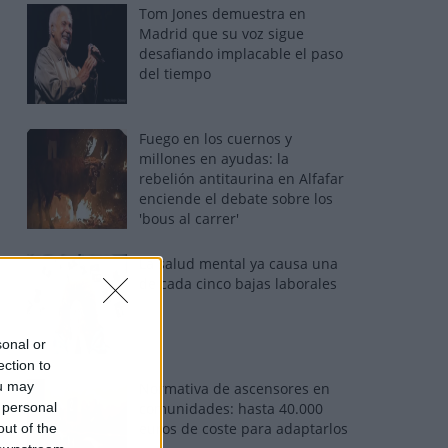
Tom Jones demuestra en
Madrid que su voz sigue
desafiando implacable el paso
del tiempo
Fuego en los cuernos y
millones en ayudas: la
rebelión antitaurina en Alfafar
enciende el debate sobre los
'bous al carrer'
La salud mental ya causa una
de cada cinco bajas laborales
sonal or
ection to
ou may
Normativa de ascensores en
 personal
comunidades: hasta 40.000
euros de coste para adaptarlos
out of the