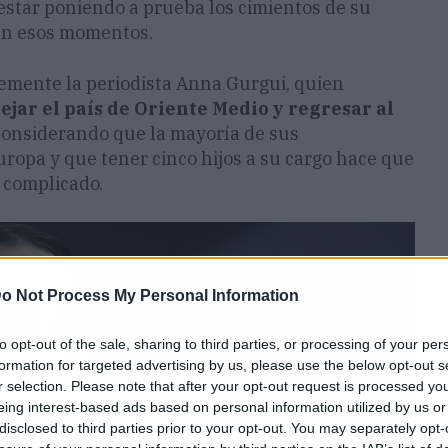
 estar poniendo a prueba los cimientos de su
 en esos momentos.
temente la periodista Anna Gurgui, quien
ejar el país de Oriente Medio y regresar al
considerando que la mayoría de sus
opa y que tener cinco hijos a su cargo hace que
 complicado.
o Not Process My Personal Information
to opt-out of the sale, sharing to third parties, or processing of your per
formation for targeted advertising by us, please use the below opt-out s
r selection. Please note that after your opt-out request is processed y
eing interest-based ads based on personal information utilized by us or
disclosed to third parties prior to your opt-out. You may separately opt-