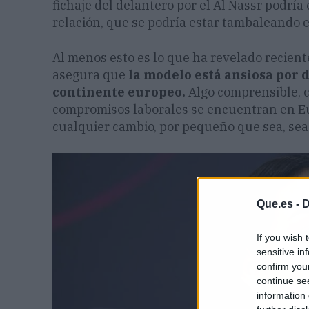
fichaje del delantero por el Al Nassr podría
relación, que se podría estar tambaleando
Al menos esto es lo que ha revelado recien
asegura que
la modelo está ansiosa por d
continente europeo.
Algo comprensible, 
compromisos laborales se encuentran en Eur
cualquier cambio, por pequeño que sea, sea
Que.es -
D
If you wish 
sensitive in
confirm you
continue se
information 