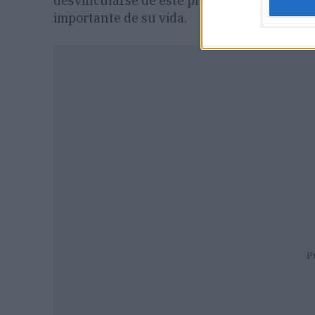
desvincularse de este proyecto empresarial
importante de su vida.
P