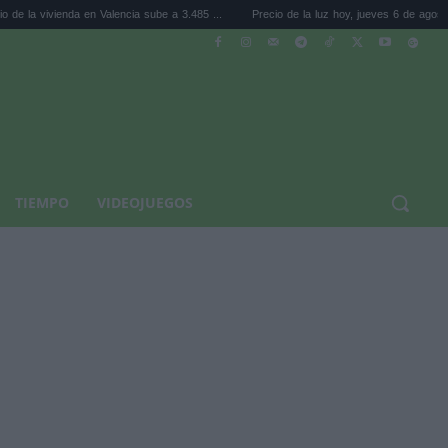
da en Valencia sube a 3.485 ...
Precio de la luz hoy, jueves 6 de agosto: la hora ...
TIEMPO
VIDEOJUEGOS